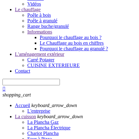
Vidéos
Le chauffage
Poêle à bois
Poêle à granulé
Range buche/granulé
Informations
Pourquoi le chauffage au bois ?
Le Chauffage au bois en chiffres
Pourquoi le chauffage au granulé ?
L'aménagement extérieur
Carré Potager
CUISINE EXTERIEURE
Contact

shopping_cart
Accueil
keyboard_arrow_down
L'entreprise
La cuisson
keyboard_arrow_down
La Plancha Gaz
La Plancha Électrique
Chariot Plancha
Four à Pizza