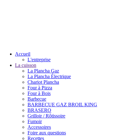
Accueil
L'entreprise
La cuisson
La Plancha Gaz
La Plancha Électrique
Chariot Plancha
Four à Pizza
Four à Bois
Barbecue
BARBECUE GAZ BROIL KING
BRASERO
Grilloir / Rôtissoire
Fumoir
Accessoires
Foire aux questions
Recettes