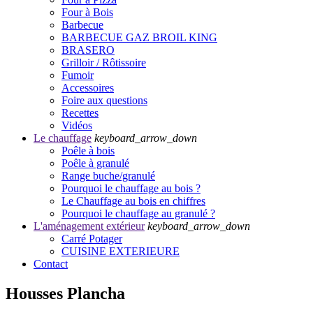
Four à Bois
Barbecue
BARBECUE GAZ BROIL KING
BRASERO
Grilloir / Rôtissoire
Fumoir
Accessoires
Foire aux questions
Recettes
Vidéos
Le chauffage
keyboard_arrow_down
Poêle à bois
Poêle à granulé
Range buche/granulé
Pourquoi le chauffage au bois ?
Le Chauffage au bois en chiffres
Pourquoi le chauffage au granulé ?
L'aménagement extérieur
keyboard_arrow_down
Carré Potager
CUISINE EXTERIEURE
Contact
Housses Plancha