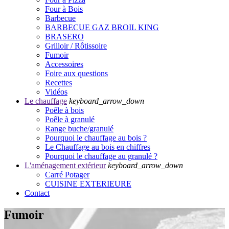
Four à Bois
Barbecue
BARBECUE GAZ BROIL KING
BRASERO
Grilloir / Rôtissoire
Fumoir
Accessoires
Foire aux questions
Recettes
Vidéos
Le chauffage
keyboard_arrow_down
Poêle à bois
Poêle à granulé
Range buche/granulé
Pourquoi le chauffage au bois ?
Le Chauffage au bois en chiffres
Pourquoi le chauffage au granulé ?
L'aménagement extérieur
keyboard_arrow_down
Carré Potager
CUISINE EXTERIEURE
Contact
Fumoir