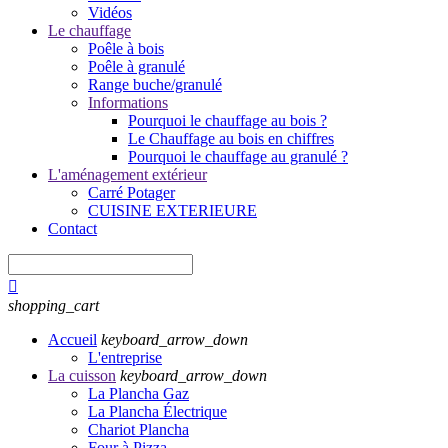
Vidéos
Le chauffage
Poêle à bois
Poêle à granulé
Range buche/granulé
Informations
Pourquoi le chauffage au bois ?
Le Chauffage au bois en chiffres
Pourquoi le chauffage au granulé ?
L'aménagement extérieur
Carré Potager
CUISINE EXTERIEURE
Contact

shopping_cart
Accueil
keyboard_arrow_down
L'entreprise
La cuisson
keyboard_arrow_down
La Plancha Gaz
La Plancha Électrique
Chariot Plancha
Four à Pizza