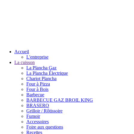
Accueil
L'entreprise
La cuisson
La Plancha Gaz
La Plancha Électrique
Chariot Plancha
Four à Pizza
Four à Bois
Barbecue
BARBECUE GAZ BROIL KING
BRASERO
Grilloir / Rôtissoire
Fumoir
Accessoires
Foire aux questions
Recettes