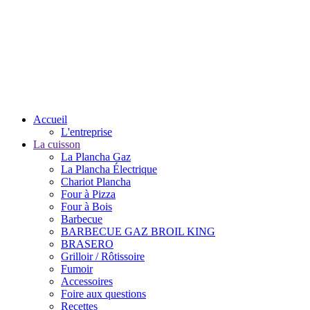
Accueil
L'entreprise
La cuisson
La Plancha Gaz
La Plancha Électrique
Chariot Plancha
Four à Pizza
Four à Bois
Barbecue
BARBECUE GAZ BROIL KING
BRASERO
Grilloir / Rôtissoire
Fumoir
Accessoires
Foire aux questions
Recettes