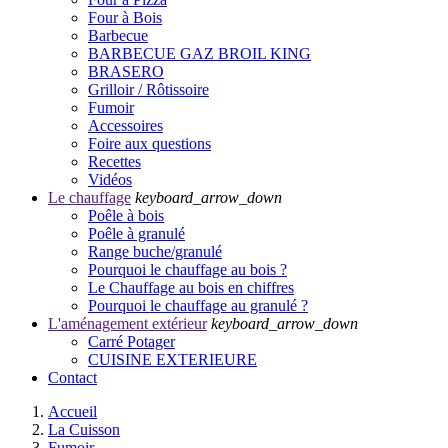
Four à Bois
Barbecue
BARBECUE GAZ BROIL KING
BRASERO
Grilloir / Rôtissoire
Fumoir
Accessoires
Foire aux questions
Recettes
Vidéos
Le chauffage
keyboard_arrow_down
Poêle à bois
Poêle à granulé
Range buche/granulé
Pourquoi le chauffage au bois ?
Le Chauffage au bois en chiffres
Pourquoi le chauffage au granulé ?
L'aménagement extérieur
keyboard_arrow_down
Carré Potager
CUISINE EXTERIEURE
Contact
Accueil
La Cuisson
Fumoir