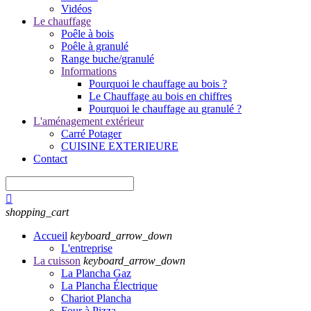
Vidéos
Le chauffage
Poêle à bois
Poêle à granulé
Range buche/granulé
Informations
Pourquoi le chauffage au bois ?
Le Chauffage au bois en chiffres
Pourquoi le chauffage au granulé ?
L'aménagement extérieur
Carré Potager
CUISINE EXTERIEURE
Contact

shopping_cart
Accueil
keyboard_arrow_down
L'entreprise
La cuisson
keyboard_arrow_down
La Plancha Gaz
La Plancha Électrique
Chariot Plancha
Four à Pizza