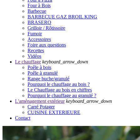
Four à Bois
Barbecue
BARBECUE GAZ BROIL KING
BRASERO
Grilloir / Rôtissoire
Fumoir
Accessoires
Foire aux questions
Recettes
Vidéos
Le chauffage
keyboard_arrow_down
Poêle à bois
Poêle à granulé
Range buche/granulé
Pourquoi le chauffage au bois ?
Le Chauffage au bois en chiffres
Pourquoi le chauffage au granulé ?
L'aménagement extérieur
keyboard_arrow_down
Carré Potager
CUISINE EXTERIEURE
Contact