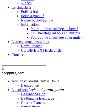
Vidéos
Le chauffage
Poêle à bois
Poêle à granulé
Range buche/granulé
Informations
Pourquoi le chauffage au bois ?
Le Chauffage au bois en chiffres
Pourquoi le chauffage au granulé ?
L'aménagement extérieur
Carré Potager
CUISINE EXTERIEURE
Contact

shopping_cart
Accueil
keyboard_arrow_down
L'entreprise
La cuisson
keyboard_arrow_down
La Plancha Gaz
La Plancha Électrique
Chariot Plancha
Four à Pizza