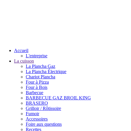
Accueil
L'entreprise
La cuisson
La Plancha Gaz
La Plancha Électrique
Chariot Plancha
Four à Pizza
Four à Bois
Barbecue
BARBECUE GAZ BROIL KING
BRASERO
Grilloir / Rôtissoire
Fumoir
Accessoires
Foire aux questions
Recettes