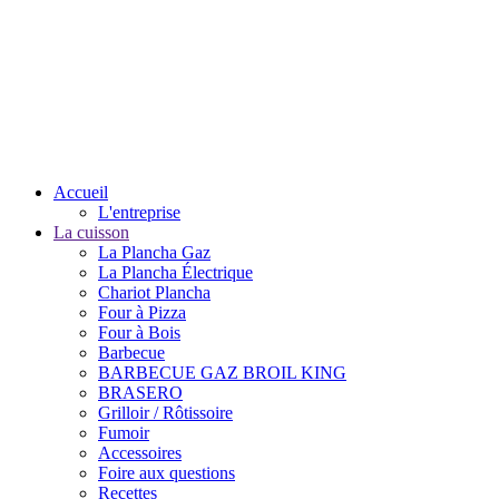
Accueil
L'entreprise
La cuisson
La Plancha Gaz
La Plancha Électrique
Chariot Plancha
Four à Pizza
Four à Bois
Barbecue
BARBECUE GAZ BROIL KING
BRASERO
Grilloir / Rôtissoire
Fumoir
Accessoires
Foire aux questions
Recettes