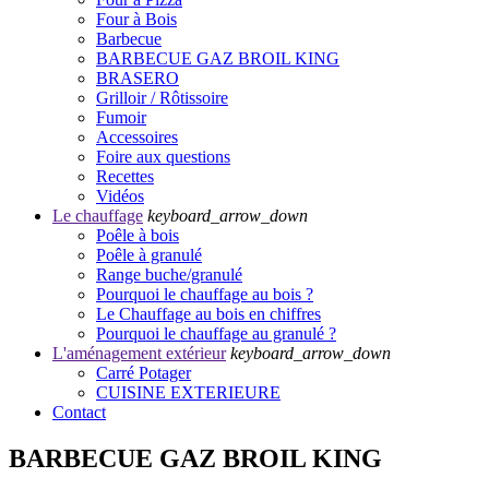
Four à Bois
Barbecue
BARBECUE GAZ BROIL KING
BRASERO
Grilloir / Rôtissoire
Fumoir
Accessoires
Foire aux questions
Recettes
Vidéos
Le chauffage
keyboard_arrow_down
Poêle à bois
Poêle à granulé
Range buche/granulé
Pourquoi le chauffage au bois ?
Le Chauffage au bois en chiffres
Pourquoi le chauffage au granulé ?
L'aménagement extérieur
keyboard_arrow_down
Carré Potager
CUISINE EXTERIEURE
Contact
BARBECUE GAZ BROIL KING