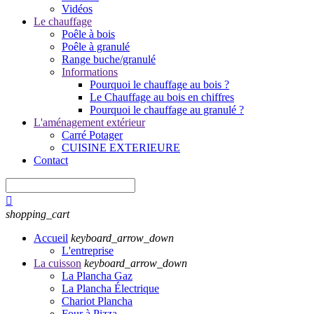
Vidéos
Le chauffage
Poêle à bois
Poêle à granulé
Range buche/granulé
Informations
Pourquoi le chauffage au bois ?
Le Chauffage au bois en chiffres
Pourquoi le chauffage au granulé ?
L'aménagement extérieur
Carré Potager
CUISINE EXTERIEURE
Contact

shopping_cart
Accueil
keyboard_arrow_down
L'entreprise
La cuisson
keyboard_arrow_down
La Plancha Gaz
La Plancha Électrique
Chariot Plancha
Four à Pizza