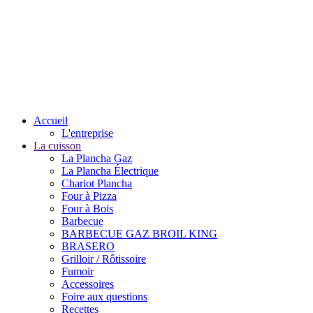
Accueil
L'entreprise
La cuisson
La Plancha Gaz
La Plancha Électrique
Chariot Plancha
Four à Pizza
Four à Bois
Barbecue
BARBECUE GAZ BROIL KING
BRASERO
Grilloir / Rôtissoire
Fumoir
Accessoires
Foire aux questions
Recettes