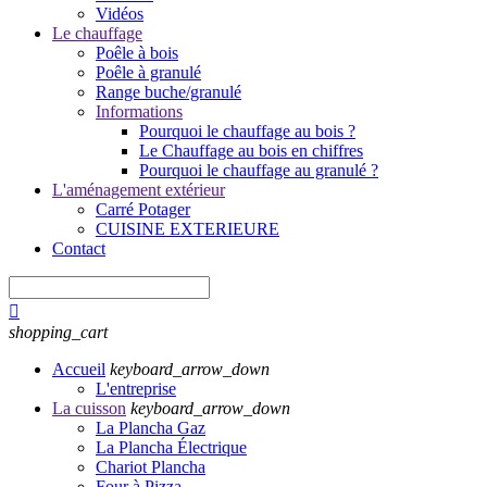
Vidéos
Le chauffage
Poêle à bois
Poêle à granulé
Range buche/granulé
Informations
Pourquoi le chauffage au bois ?
Le Chauffage au bois en chiffres
Pourquoi le chauffage au granulé ?
L'aménagement extérieur
Carré Potager
CUISINE EXTERIEURE
Contact

shopping_cart
Accueil
keyboard_arrow_down
L'entreprise
La cuisson
keyboard_arrow_down
La Plancha Gaz
La Plancha Électrique
Chariot Plancha
Four à Pizza