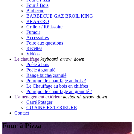
Four à Bois
Barbecue
BARBECUE GAZ BROIL KING
BRASERO
Grilloir / Rôtissoire
Fumoir
Accessoires
Foire aux questions
Recettes
Vidéos
Le chauffage
keyboard_arrow_down
Poêle à bois
Poêle à granulé
Range buche/granulé
Pourquoi le chauffage au bois ?
Le Chauffage au bois en chiffres
Pourquoi le chauffage au granulé ?
L'aménagement extérieur
keyboard_arrow_down
Carré Potager
CUISINE EXTERIEURE
Contact
Four à Pizza