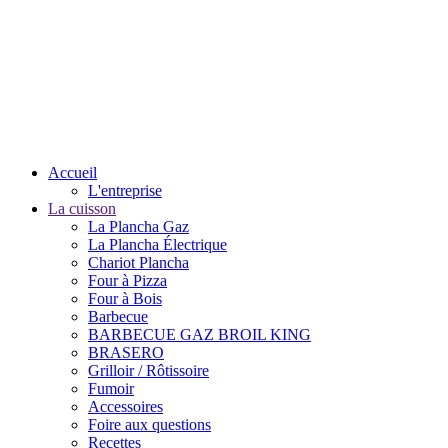
Accueil
L'entreprise
La cuisson
La Plancha Gaz
La Plancha Électrique
Chariot Plancha
Four à Pizza
Four à Bois
Barbecue
BARBECUE GAZ BROIL KING
BRASERO
Grilloir / Rôtissoire
Fumoir
Accessoires
Foire aux questions
Recettes