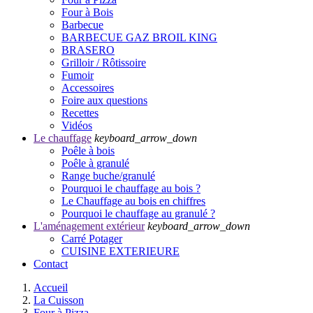
Four à Bois
Barbecue
BARBECUE GAZ BROIL KING
BRASERO
Grilloir / Rôtissoire
Fumoir
Accessoires
Foire aux questions
Recettes
Vidéos
Le chauffage
keyboard_arrow_down
Poêle à bois
Poêle à granulé
Range buche/granulé
Pourquoi le chauffage au bois ?
Le Chauffage au bois en chiffres
Pourquoi le chauffage au granulé ?
L'aménagement extérieur
keyboard_arrow_down
Carré Potager
CUISINE EXTERIEURE
Contact
Accueil
La Cuisson
Four à Pizza