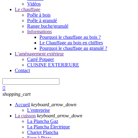
Vidéos
Le chauffage
Poêle à bois
Poêle à granulé
Range buche/granulé
Informations
Pourquoi le chauffage au bois ?
Le Chauffage au bois en chiffres
Pourquoi le chauffage au granulé ?
L'aménagement extérieur
Carré Potager
CUISINE EXTERIEURE
Contact

shopping_cart
Accueil
keyboard_arrow_down
L'entreprise
La cuisson
keyboard_arrow_down
La Plancha Gaz
La Plancha Électrique
Chariot Plancha
Four à Pizza