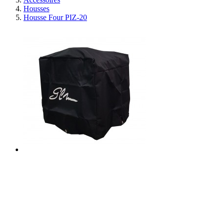
Housses
Housse Four PIZ-20