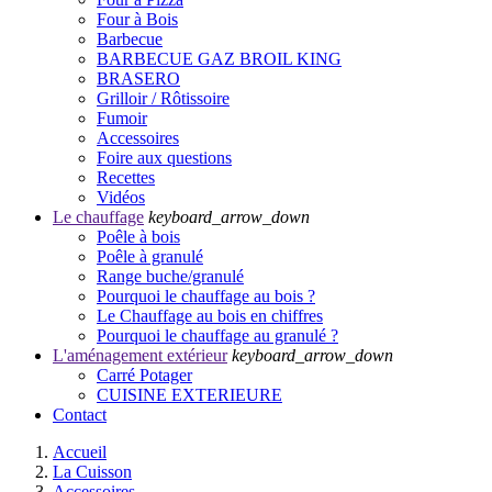
Four à Bois
Barbecue
BARBECUE GAZ BROIL KING
BRASERO
Grilloir / Rôtissoire
Fumoir
Accessoires
Foire aux questions
Recettes
Vidéos
Le chauffage
keyboard_arrow_down
Poêle à bois
Poêle à granulé
Range buche/granulé
Pourquoi le chauffage au bois ?
Le Chauffage au bois en chiffres
Pourquoi le chauffage au granulé ?
L'aménagement extérieur
keyboard_arrow_down
Carré Potager
CUISINE EXTERIEURE
Contact
Accueil
La Cuisson
Accessoires