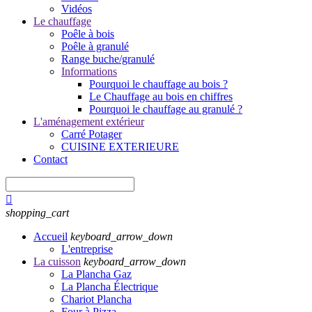
Vidéos
Le chauffage
Poêle à bois
Poêle à granulé
Range buche/granulé
Informations
Pourquoi le chauffage au bois ?
Le Chauffage au bois en chiffres
Pourquoi le chauffage au granulé ?
L'aménagement extérieur
Carré Potager
CUISINE EXTERIEURE
Contact

shopping_cart
Accueil
keyboard_arrow_down
L'entreprise
La cuisson
keyboard_arrow_down
La Plancha Gaz
La Plancha Électrique
Chariot Plancha
Four à Pizza