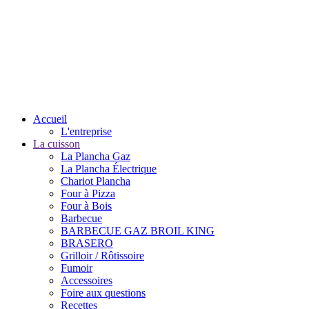
Accueil
L'entreprise
La cuisson
La Plancha Gaz
La Plancha Électrique
Chariot Plancha
Four à Pizza
Four à Bois
Barbecue
BARBECUE GAZ BROIL KING
BRASERO
Grilloir / Rôtissoire
Fumoir
Accessoires
Foire aux questions
Recettes