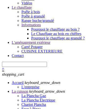
Vidéos
Le chauffage
Poêle à bois
Poêle à granulé
Range buche/granulé
Informations
Pourquoi le chauffage au bois ?
Le Chauffage au bois en chiffres
Pourquoi le chauffage au granulé ?
L'aménagement extérieur
Carré Potager
CUISINE EXTERIEURE
Contact

shopping_cart
Accueil
keyboard_arrow_down
L'entreprise
La cuisson
keyboard_arrow_down
La Plancha Gaz
La Plancha Électrique
Chariot Plancha
Four à Pizza