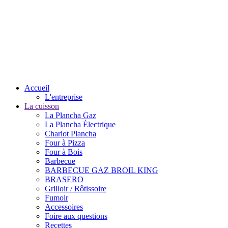
Accueil
L'entreprise
La cuisson
La Plancha Gaz
La Plancha Électrique
Chariot Plancha
Four à Pizza
Four à Bois
Barbecue
BARBECUE GAZ BROIL KING
BRASERO
Grilloir / Rôtissoire
Fumoir
Accessoires
Foire aux questions
Recettes