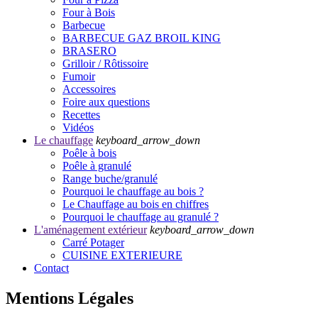
Four à Bois
Barbecue
BARBECUE GAZ BROIL KING
BRASERO
Grilloir / Rôtissoire
Fumoir
Accessoires
Foire aux questions
Recettes
Vidéos
Le chauffage
keyboard_arrow_down
Poêle à bois
Poêle à granulé
Range buche/granulé
Pourquoi le chauffage au bois ?
Le Chauffage au bois en chiffres
Pourquoi le chauffage au granulé ?
L'aménagement extérieur
keyboard_arrow_down
Carré Potager
CUISINE EXTERIEURE
Contact
Mentions Légales