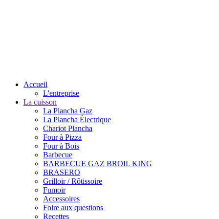
Accueil
L'entreprise
La cuisson
La Plancha Gaz
La Plancha Électrique
Chariot Plancha
Four à Pizza
Four à Bois
Barbecue
BARBECUE GAZ BROIL KING
BRASERO
Grilloir / Rôtissoire
Fumoir
Accessoires
Foire aux questions
Recettes