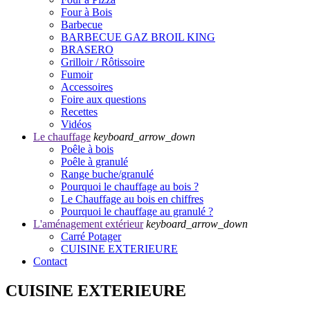
Four à Bois
Barbecue
BARBECUE GAZ BROIL KING
BRASERO
Grilloir / Rôtissoire
Fumoir
Accessoires
Foire aux questions
Recettes
Vidéos
Le chauffage
keyboard_arrow_down
Poêle à bois
Poêle à granulé
Range buche/granulé
Pourquoi le chauffage au bois ?
Le Chauffage au bois en chiffres
Pourquoi le chauffage au granulé ?
L'aménagement extérieur
keyboard_arrow_down
Carré Potager
CUISINE EXTERIEURE
Contact
CUISINE EXTERIEURE