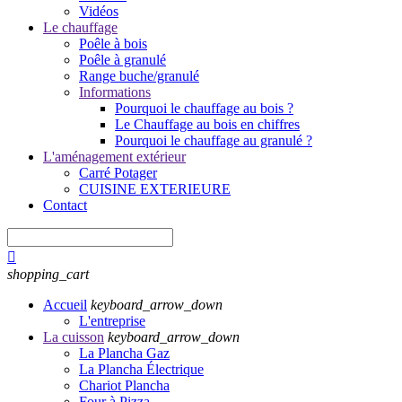
Vidéos
Le chauffage
Poêle à bois
Poêle à granulé
Range buche/granulé
Informations
Pourquoi le chauffage au bois ?
Le Chauffage au bois en chiffres
Pourquoi le chauffage au granulé ?
L'aménagement extérieur
Carré Potager
CUISINE EXTERIEURE
Contact

shopping_cart
Accueil
keyboard_arrow_down
L'entreprise
La cuisson
keyboard_arrow_down
La Plancha Gaz
La Plancha Électrique
Chariot Plancha
Four à Pizza