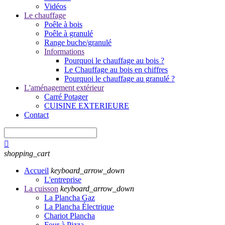
Vidéos
Le chauffage
Poêle à bois
Poêle à granulé
Range buche/granulé
Informations
Pourquoi le chauffage au bois ?
Le Chauffage au bois en chiffres
Pourquoi le chauffage au granulé ?
L'aménagement extérieur
Carré Potager
CUISINE EXTERIEURE
Contact

shopping_cart
Accueil
keyboard_arrow_down
L'entreprise
La cuisson
keyboard_arrow_down
La Plancha Gaz
La Plancha Électrique
Chariot Plancha
Four à Pizza