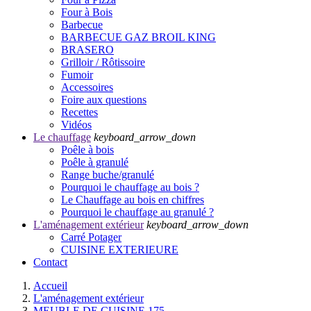
Four à Bois
Barbecue
BARBECUE GAZ BROIL KING
BRASERO
Grilloir / Rôtissoire
Fumoir
Accessoires
Foire aux questions
Recettes
Vidéos
Le chauffage
keyboard_arrow_down
Poêle à bois
Poêle à granulé
Range buche/granulé
Pourquoi le chauffage au bois ?
Le Chauffage au bois en chiffres
Pourquoi le chauffage au granulé ?
L'aménagement extérieur
keyboard_arrow_down
Carré Potager
CUISINE EXTERIEURE
Contact
Accueil
L'aménagement extérieur
MEUBLE DE CUISINE 175