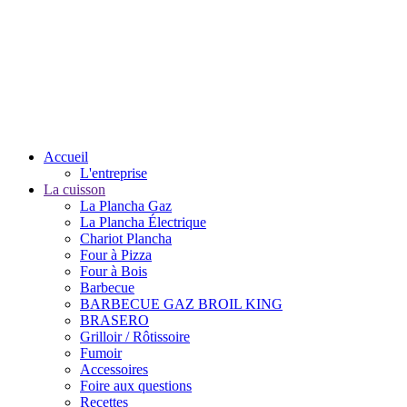
Accueil
L'entreprise
La cuisson
La Plancha Gaz
La Plancha Électrique
Chariot Plancha
Four à Pizza
Four à Bois
Barbecue
BARBECUE GAZ BROIL KING
BRASERO
Grilloir / Rôtissoire
Fumoir
Accessoires
Foire aux questions
Recettes