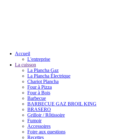
Accueil
L'entreprise
La cuisson
La Plancha Gaz
La Plancha Électrique
Chariot Plancha
Four à Pizza
Four à Bois
Barbecue
BARBECUE GAZ BROIL KING
BRASERO
Grilloir / Rôtissoire
Fumoir
Accessoires
Foire aux questions
Recettes