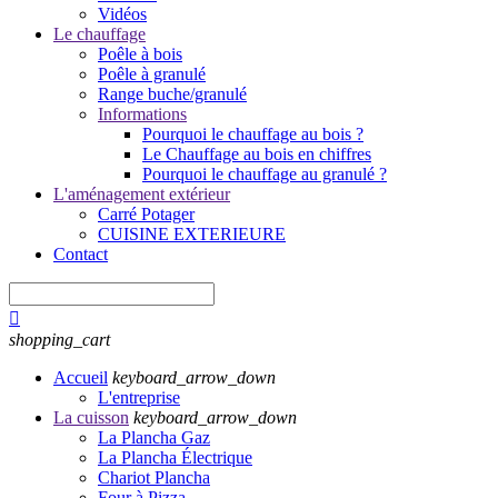
Vidéos
Le chauffage
Poêle à bois
Poêle à granulé
Range buche/granulé
Informations
Pourquoi le chauffage au bois ?
Le Chauffage au bois en chiffres
Pourquoi le chauffage au granulé ?
L'aménagement extérieur
Carré Potager
CUISINE EXTERIEURE
Contact

shopping_cart
Accueil
keyboard_arrow_down
L'entreprise
La cuisson
keyboard_arrow_down
La Plancha Gaz
La Plancha Électrique
Chariot Plancha
Four à Pizza