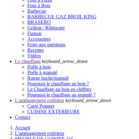
Four à Bois
Barbecue
BARBECUE GAZ BROIL KING
BRASERO
Grilloir / Rôtissoire
Fumoir
Accessoires
Foire aux questions
Recettes
Vidéos
Le chauffage
keyboard_arrow_down
Poêle à bois
Poêle à granulé
Range buche/granulé
Pourquoi le chauffage au bois ?
Le Chauffage au bois en chiffres
Pourquoi le chauffage au granulé ?
L'aménagement extérieur
keyboard_arrow_down
Carré Potager
CUISINE EXTERIEURE
Contact
Accueil
L'aménagement extérieur
MEUBLE DE CUISINE 115