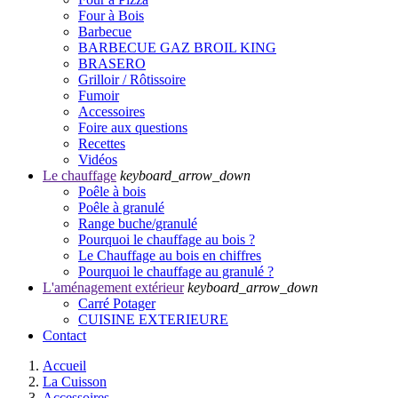
Four à Bois
Barbecue
BARBECUE GAZ BROIL KING
BRASERO
Grilloir / Rôtissoire
Fumoir
Accessoires
Foire aux questions
Recettes
Vidéos
Le chauffage
keyboard_arrow_down
Poêle à bois
Poêle à granulé
Range buche/granulé
Pourquoi le chauffage au bois ?
Le Chauffage au bois en chiffres
Pourquoi le chauffage au granulé ?
L'aménagement extérieur
keyboard_arrow_down
Carré Potager
CUISINE EXTERIEURE
Contact
Accueil
La Cuisson
Accessoires