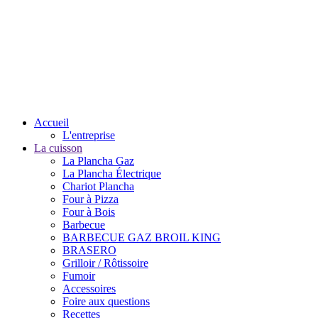
Accueil
L'entreprise
La cuisson
La Plancha Gaz
La Plancha Électrique
Chariot Plancha
Four à Pizza
Four à Bois
Barbecue
BARBECUE GAZ BROIL KING
BRASERO
Grilloir / Rôtissoire
Fumoir
Accessoires
Foire aux questions
Recettes