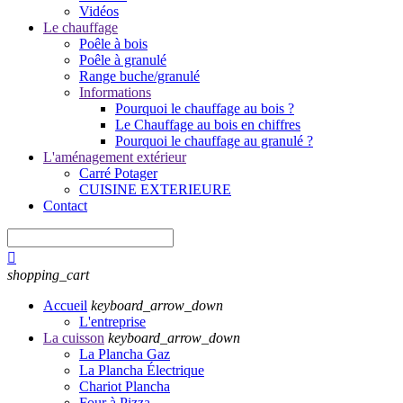
Vidéos
Le chauffage
Poêle à bois
Poêle à granulé
Range buche/granulé
Informations
Pourquoi le chauffage au bois ?
Le Chauffage au bois en chiffres
Pourquoi le chauffage au granulé ?
L'aménagement extérieur
Carré Potager
CUISINE EXTERIEURE
Contact

shopping_cart
Accueil
keyboard_arrow_down
L'entreprise
La cuisson
keyboard_arrow_down
La Plancha Gaz
La Plancha Électrique
Chariot Plancha
Four à Pizza