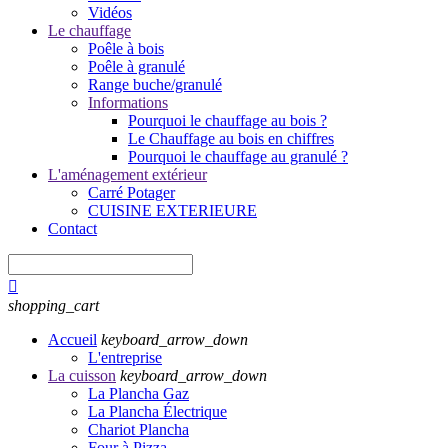
Vidéos
Le chauffage
Poêle à bois
Poêle à granulé
Range buche/granulé
Informations
Pourquoi le chauffage au bois ?
Le Chauffage au bois en chiffres
Pourquoi le chauffage au granulé ?
L'aménagement extérieur
Carré Potager
CUISINE EXTERIEURE
Contact

shopping_cart
Accueil
keyboard_arrow_down
L'entreprise
La cuisson
keyboard_arrow_down
La Plancha Gaz
La Plancha Électrique
Chariot Plancha
Four à Pizza