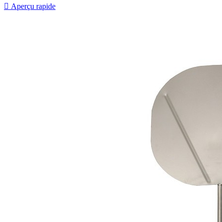

Aperçu rapide