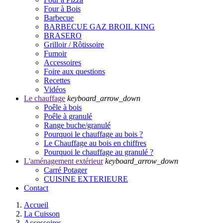
Four à Bois
Barbecue
BARBECUE GAZ BROIL KING
BRASERO
Grilloir / Rôtissoire
Fumoir
Accessoires
Foire aux questions
Recettes
Vidéos
Le chauffage
keyboard_arrow_down
Poêle à bois
Poêle à granulé
Range buche/granulé
Pourquoi le chauffage au bois ?
Le Chauffage au bois en chiffres
Pourquoi le chauffage au granulé ?
L'aménagement extérieur
keyboard_arrow_down
Carré Potager
CUISINE EXTERIEURE
Contact
Accueil
La Cuisson
Accessoires