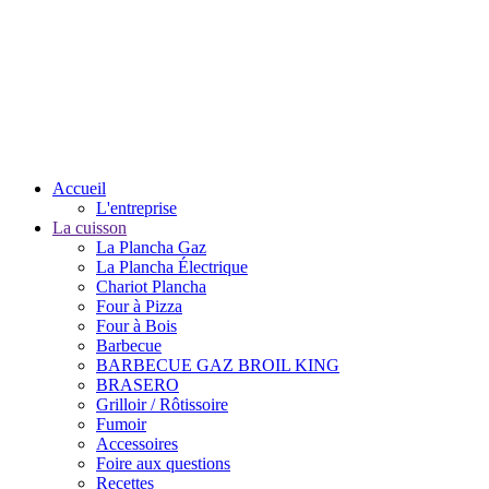
Accueil
L'entreprise
La cuisson
La Plancha Gaz
La Plancha Électrique
Chariot Plancha
Four à Pizza
Four à Bois
Barbecue
BARBECUE GAZ BROIL KING
BRASERO
Grilloir / Rôtissoire
Fumoir
Accessoires
Foire aux questions
Recettes