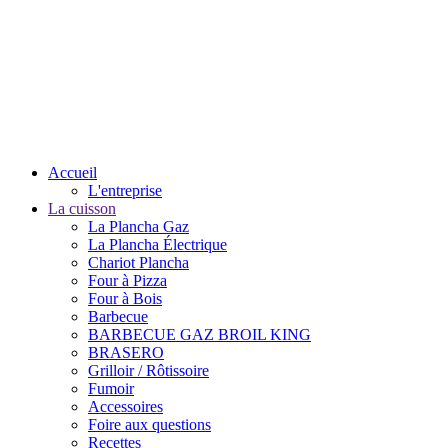
Accueil
L'entreprise
La cuisson
La Plancha Gaz
La Plancha Électrique
Chariot Plancha
Four à Pizza
Four à Bois
Barbecue
BARBECUE GAZ BROIL KING
BRASERO
Grilloir / Rôtissoire
Fumoir
Accessoires
Foire aux questions
Recettes