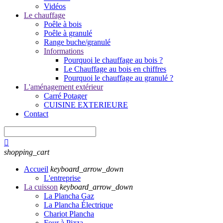
Vidéos
Le chauffage
Poêle à bois
Poêle à granulé
Range buche/granulé
Informations
Pourquoi le chauffage au bois ?
Le Chauffage au bois en chiffres
Pourquoi le chauffage au granulé ?
L'aménagement extérieur
Carré Potager
CUISINE EXTERIEURE
Contact

shopping_cart
Accueil
keyboard_arrow_down
L'entreprise
La cuisson
keyboard_arrow_down
La Plancha Gaz
La Plancha Électrique
Chariot Plancha
Four à Pizza