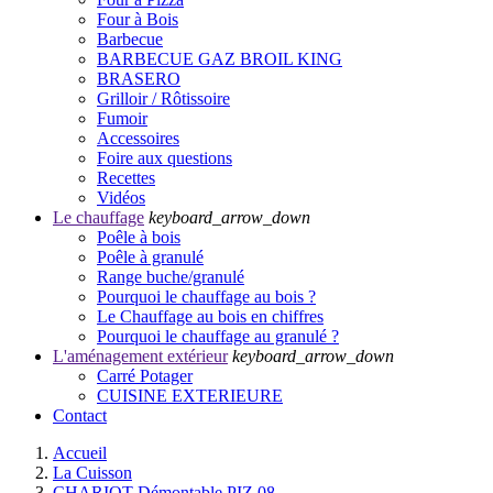
Four à Bois
Barbecue
BARBECUE GAZ BROIL KING
BRASERO
Grilloir / Rôtissoire
Fumoir
Accessoires
Foire aux questions
Recettes
Vidéos
Le chauffage
keyboard_arrow_down
Poêle à bois
Poêle à granulé
Range buche/granulé
Pourquoi le chauffage au bois ?
Le Chauffage au bois en chiffres
Pourquoi le chauffage au granulé ?
L'aménagement extérieur
keyboard_arrow_down
Carré Potager
CUISINE EXTERIEURE
Contact
Accueil
La Cuisson
CHARIOT Démontable PIZ 08