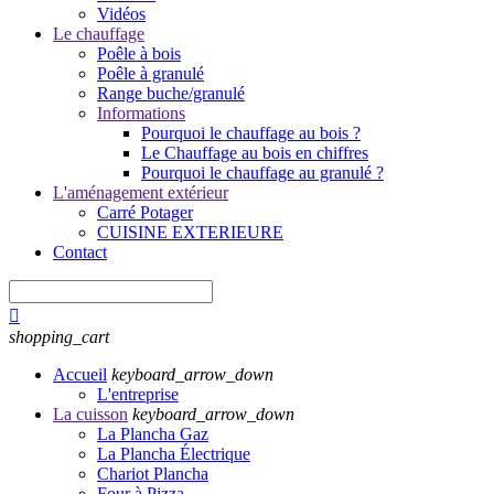
Vidéos
Le chauffage
Poêle à bois
Poêle à granulé
Range buche/granulé
Informations
Pourquoi le chauffage au bois ?
Le Chauffage au bois en chiffres
Pourquoi le chauffage au granulé ?
L'aménagement extérieur
Carré Potager
CUISINE EXTERIEURE
Contact

shopping_cart
Accueil
keyboard_arrow_down
L'entreprise
La cuisson
keyboard_arrow_down
La Plancha Gaz
La Plancha Électrique
Chariot Plancha
Four à Pizza