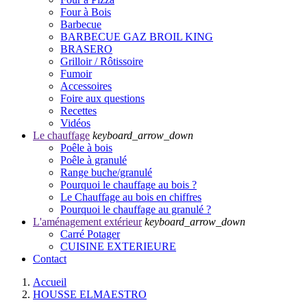
Four à Bois
Barbecue
BARBECUE GAZ BROIL KING
BRASERO
Grilloir / Rôtissoire
Fumoir
Accessoires
Foire aux questions
Recettes
Vidéos
Le chauffage
keyboard_arrow_down
Poêle à bois
Poêle à granulé
Range buche/granulé
Pourquoi le chauffage au bois ?
Le Chauffage au bois en chiffres
Pourquoi le chauffage au granulé ?
L'aménagement extérieur
keyboard_arrow_down
Carré Potager
CUISINE EXTERIEURE
Contact
Accueil
HOUSSE ELMAESTRO