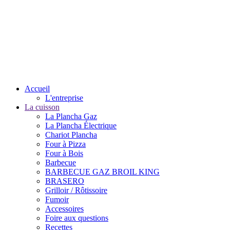
Accueil
L'entreprise
La cuisson
La Plancha Gaz
La Plancha Électrique
Chariot Plancha
Four à Pizza
Four à Bois
Barbecue
BARBECUE GAZ BROIL KING
BRASERO
Grilloir / Rôtissoire
Fumoir
Accessoires
Foire aux questions
Recettes