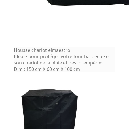
Housse chariot elmaestro
Idéale pour protéger votre four barbecue et
son chariot de la pluie et des intempéries
Dim ; 150 cm X 60 cm X 100 cm