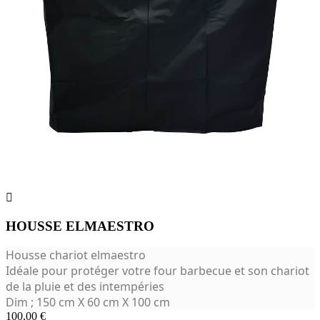

HOUSSE ELMAESTRO
Housse chariot elmaestro
Idéale pour protéger votre four barbecue et son chariot
de la pluie et des intempéries
Dim ; 150 cm X 60 cm X 100 cm
100,00 €