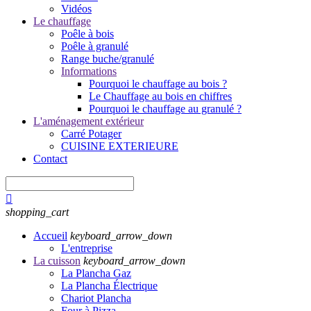
Vidéos
Le chauffage
Poêle à bois
Poêle à granulé
Range buche/granulé
Informations
Pourquoi le chauffage au bois ?
Le Chauffage au bois en chiffres
Pourquoi le chauffage au granulé ?
L'aménagement extérieur
Carré Potager
CUISINE EXTERIEURE
Contact

shopping_cart
Accueil
keyboard_arrow_down
L'entreprise
La cuisson
keyboard_arrow_down
La Plancha Gaz
La Plancha Électrique
Chariot Plancha
Four à Pizza