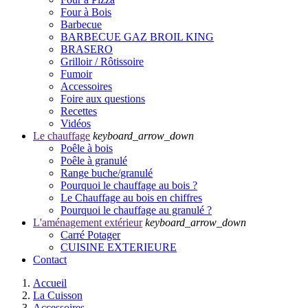
Four à Bois
Barbecue
BARBECUE GAZ BROIL KING
BRASERO
Grilloir / Rôtissoire
Fumoir
Accessoires
Foire aux questions
Recettes
Vidéos
Le chauffage
keyboard_arrow_down
Poêle à bois
Poêle à granulé
Range buche/granulé
Pourquoi le chauffage au bois ?
Le Chauffage au bois en chiffres
Pourquoi le chauffage au granulé ?
L'aménagement extérieur
keyboard_arrow_down
Carré Potager
CUISINE EXTERIEURE
Contact
Accueil
La Cuisson
Accessoires