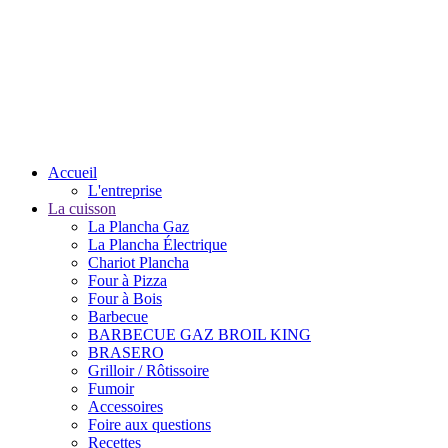
Accueil
L'entreprise
La cuisson
La Plancha Gaz
La Plancha Électrique
Chariot Plancha
Four à Pizza
Four à Bois
Barbecue
BARBECUE GAZ BROIL KING
BRASERO
Grilloir / Rôtissoire
Fumoir
Accessoires
Foire aux questions
Recettes