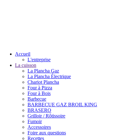
Accueil
L'entreprise
La cuisson
La Plancha Gaz
La Plancha Électrique
Chariot Plancha
Four à Pizza
Four à Bois
Barbecue
BARBECUE GAZ BROIL KING
BRASERO
Grilloir / Rôtissoire
Fumoir
Accessoires
Foire aux questions
Recettes