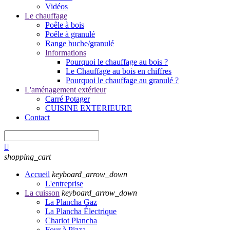
Vidéos
Le chauffage
Poêle à bois
Poêle à granulé
Range buche/granulé
Informations
Pourquoi le chauffage au bois ?
Le Chauffage au bois en chiffres
Pourquoi le chauffage au granulé ?
L'aménagement extérieur
Carré Potager
CUISINE EXTERIEURE
Contact

shopping_cart
Accueil
keyboard_arrow_down
L'entreprise
La cuisson
keyboard_arrow_down
La Plancha Gaz
La Plancha Électrique
Chariot Plancha
Four à Pizza