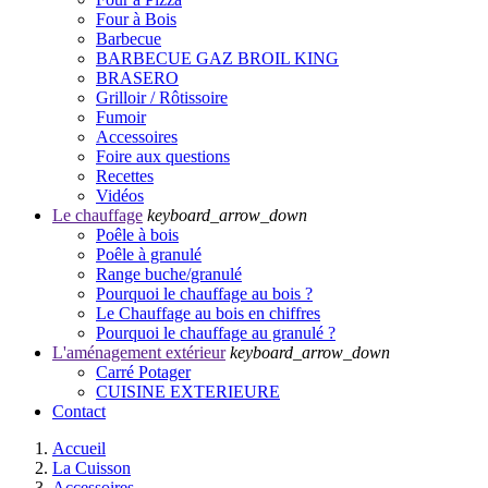
Four à Bois
Barbecue
BARBECUE GAZ BROIL KING
BRASERO
Grilloir / Rôtissoire
Fumoir
Accessoires
Foire aux questions
Recettes
Vidéos
Le chauffage
keyboard_arrow_down
Poêle à bois
Poêle à granulé
Range buche/granulé
Pourquoi le chauffage au bois ?
Le Chauffage au bois en chiffres
Pourquoi le chauffage au granulé ?
L'aménagement extérieur
keyboard_arrow_down
Carré Potager
CUISINE EXTERIEURE
Contact
Accueil
La Cuisson
Accessoires