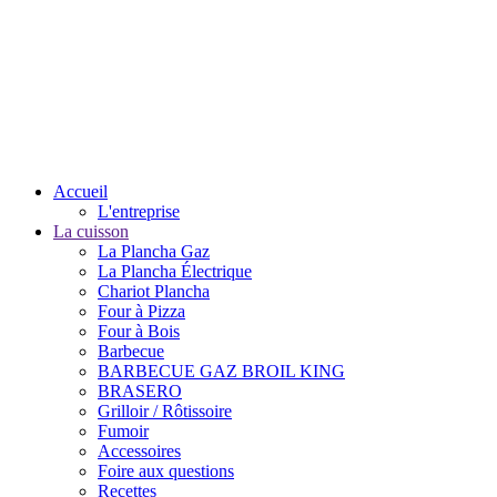
Accueil
L'entreprise
La cuisson
La Plancha Gaz
La Plancha Électrique
Chariot Plancha
Four à Pizza
Four à Bois
Barbecue
BARBECUE GAZ BROIL KING
BRASERO
Grilloir / Rôtissoire
Fumoir
Accessoires
Foire aux questions
Recettes