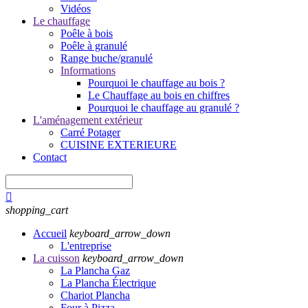
Vidéos
Le chauffage
Poêle à bois
Poêle à granulé
Range buche/granulé
Informations
Pourquoi le chauffage au bois ?
Le Chauffage au bois en chiffres
Pourquoi le chauffage au granulé ?
L'aménagement extérieur
Carré Potager
CUISINE EXTERIEURE
Contact

shopping_cart
Accueil
keyboard_arrow_down
L'entreprise
La cuisson
keyboard_arrow_down
La Plancha Gaz
La Plancha Électrique
Chariot Plancha
Four à Pizza