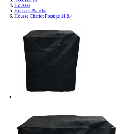
Housses
Housses Plancha
Housse Chariot Prestige 11.8.4