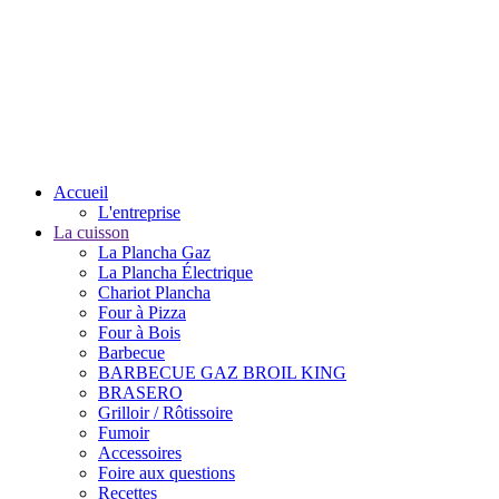
Accueil
L'entreprise
La cuisson
La Plancha Gaz
La Plancha Électrique
Chariot Plancha
Four à Pizza
Four à Bois
Barbecue
BARBECUE GAZ BROIL KING
BRASERO
Grilloir / Rôtissoire
Fumoir
Accessoires
Foire aux questions
Recettes