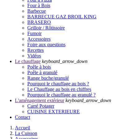
Four à Bois
Barbecue
BARBECUE GAZ BROIL KING
BRASERO
Grilloir / Rôtissoire
Fumoir
Accessoires
Foire aux questions
Recettes
Vidéos
Le chauffage
keyboard_arrow_down
Poêle à bois
Poêle à granulé
Range buche/granulé
Pourquoi le chauffage au bois ?
Le Chauffage au bois en chiffres
Pourquoi le chauffage au granulé ?
L'aménagement extérieur
keyboard_arrow_down
Carré Potager
CUISINE EXTERIEURE
Contact
Accueil
La Cuisson
Accessoires