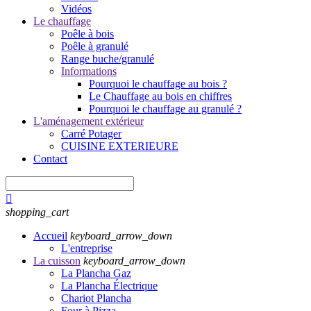
Vidéos
Le chauffage
Poêle à bois
Poêle à granulé
Range buche/granulé
Informations
Pourquoi le chauffage au bois ?
Le Chauffage au bois en chiffres
Pourquoi le chauffage au granulé ?
L'aménagement extérieur
Carré Potager
CUISINE EXTERIEURE
Contact

shopping_cart
Accueil
keyboard_arrow_down
L'entreprise
La cuisson
keyboard_arrow_down
La Plancha Gaz
La Plancha Électrique
Chariot Plancha
Four à Pizza