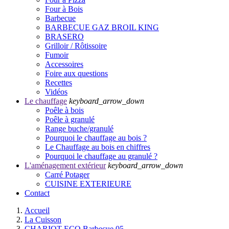
Four à Bois
Barbecue
BARBECUE GAZ BROIL KING
BRASERO
Grilloir / Rôtissoire
Fumoir
Accessoires
Foire aux questions
Recettes
Vidéos
Le chauffage
keyboard_arrow_down
Poêle à bois
Poêle à granulé
Range buche/granulé
Pourquoi le chauffage au bois ?
Le Chauffage au bois en chiffres
Pourquoi le chauffage au granulé ?
L'aménagement extérieur
keyboard_arrow_down
Carré Potager
CUISINE EXTERIEURE
Contact
Accueil
La Cuisson
CHARIOT ECO Barbecue 05