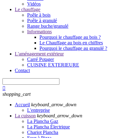
Vidéos
Le chauffage
Poêle à bois
Poêle à granulé
Range buche/granulé
Informations
Pourquoi le chauffage au bois ?
Le Chauffage au bois en chiffres
Pourquoi le chauffage au granulé ?
L'aménagement extérieur
Carré Potager
CUISINE EXTERIEURE
Contact

shopping_cart
Accueil
keyboard_arrow_down
L'entreprise
La cuisson
keyboard_arrow_down
La Plancha Gaz
La Plancha Électrique
Chariot Plancha
Four à Pizza