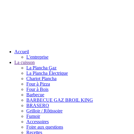
Accueil
L'entreprise
La cuisson
La Plancha Gaz
La Plancha Électrique
Chariot Plancha
Four à Pizza
Four à Bois
Barbecue
BARBECUE GAZ BROIL KING
BRASERO
Grilloir / Rôtissoire
Fumoir
Accessoires
Foire aux questions
Recettes