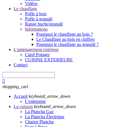
Vidéos
Le chauffage
Poêle à bois
Poêle à granulé
Range buche/granulé
Informations
Pourquoi le chauffage au bois ?
Le Chauffage au bois en chiffres
Pourquoi le chauffage au granulé ?
L'aménagement extérieur
Carré Potager
CUISINE EXTERIEURE
Contact

shopping_cart
Accueil
keyboard_arrow_down
L'entreprise
La cuisson
keyboard_arrow_down
La Plancha Gaz
La Plancha Électrique
Chariot Plancha
Four à Pizza