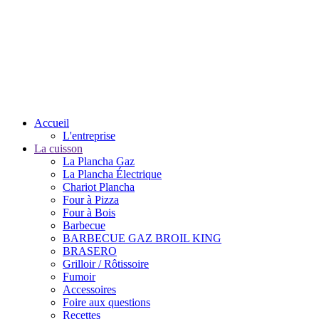
Accueil
L'entreprise
La cuisson
La Plancha Gaz
La Plancha Électrique
Chariot Plancha
Four à Pizza
Four à Bois
Barbecue
BARBECUE GAZ BROIL KING
BRASERO
Grilloir / Rôtissoire
Fumoir
Accessoires
Foire aux questions
Recettes