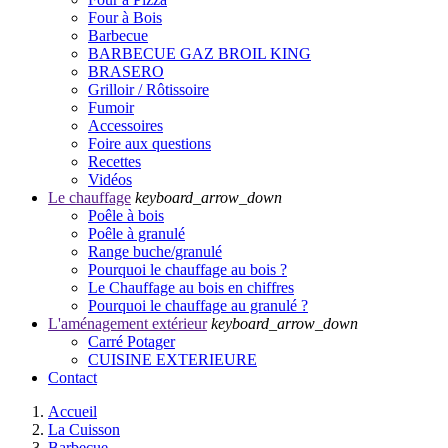
Four à Bois
Barbecue
BARBECUE GAZ BROIL KING
BRASERO
Grilloir / Rôtissoire
Fumoir
Accessoires
Foire aux questions
Recettes
Vidéos
Le chauffage
keyboard_arrow_down
Poêle à bois
Poêle à granulé
Range buche/granulé
Pourquoi le chauffage au bois ?
Le Chauffage au bois en chiffres
Pourquoi le chauffage au granulé ?
L'aménagement extérieur
keyboard_arrow_down
Carré Potager
CUISINE EXTERIEURE
Contact
Accueil
La Cuisson
Barbecue