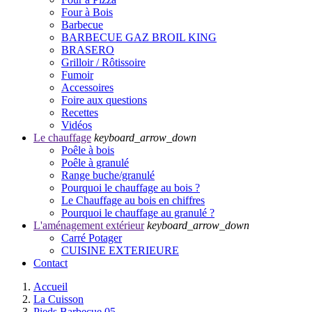
Four à Bois
Barbecue
BARBECUE GAZ BROIL KING
BRASERO
Grilloir / Rôtissoire
Fumoir
Accessoires
Foire aux questions
Recettes
Vidéos
Le chauffage
keyboard_arrow_down
Poêle à bois
Poêle à granulé
Range buche/granulé
Pourquoi le chauffage au bois ?
Le Chauffage au bois en chiffres
Pourquoi le chauffage au granulé ?
L'aménagement extérieur
keyboard_arrow_down
Carré Potager
CUISINE EXTERIEURE
Contact
Accueil
La Cuisson
Pieds Barbecue 05