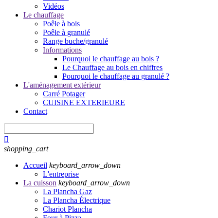
Vidéos
Le chauffage
Poêle à bois
Poêle à granulé
Range buche/granulé
Informations
Pourquoi le chauffage au bois ?
Le Chauffage au bois en chiffres
Pourquoi le chauffage au granulé ?
L'aménagement extérieur
Carré Potager
CUISINE EXTERIEURE
Contact

shopping_cart
Accueil
keyboard_arrow_down
L'entreprise
La cuisson
keyboard_arrow_down
La Plancha Gaz
La Plancha Électrique
Chariot Plancha
Four à Pizza