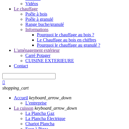
Vidéos
Le chauffage
Poêle à bois
Poêle à granulé
Range buche/granulé
Informations
Pourquoi le chauffage au bois ?
Le Chauffage au bois en chiffres
Pourquoi le chauffage au granulé ?
L'aménagement extérieur
Carré Potager
CUISINE EXTERIEURE
Contact

shopping_cart
Accueil
keyboard_arrow_down
L'entreprise
La cuisson
keyboard_arrow_down
La Plancha Gaz
La Plancha Électrique
Chariot Plancha
Four à Pizza