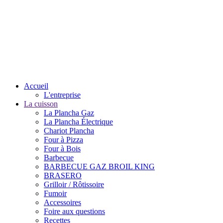
Accueil
L'entreprise
La cuisson
La Plancha Gaz
La Plancha Électrique
Chariot Plancha
Four à Pizza
Four à Bois
Barbecue
BARBECUE GAZ BROIL KING
BRASERO
Grilloir / Rôtissoire
Fumoir
Accessoires
Foire aux questions
Recettes