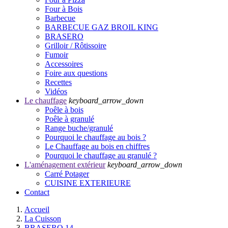
Four à Bois
Barbecue
BARBECUE GAZ BROIL KING
BRASERO
Grilloir / Rôtissoire
Fumoir
Accessoires
Foire aux questions
Recettes
Vidéos
Le chauffage
keyboard_arrow_down
Poêle à bois
Poêle à granulé
Range buche/granulé
Pourquoi le chauffage au bois ?
Le Chauffage au bois en chiffres
Pourquoi le chauffage au granulé ?
L'aménagement extérieur
keyboard_arrow_down
Carré Potager
CUISINE EXTERIEURE
Contact
Accueil
La Cuisson
BRASERO 14