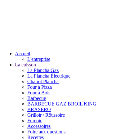
Accueil
L'entreprise
La cuisson
La Plancha Gaz
La Plancha Électrique
Chariot Plancha
Four à Pizza
Four à Bois
Barbecue
BARBECUE GAZ BROIL KING
BRASERO
Grilloir / Rôtissoire
Fumoir
Accessoires
Foire aux questions
Recettes