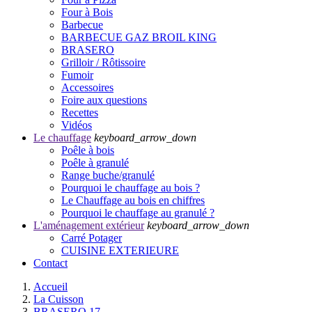
Four à Bois
Barbecue
BARBECUE GAZ BROIL KING
BRASERO
Grilloir / Rôtissoire
Fumoir
Accessoires
Foire aux questions
Recettes
Vidéos
Le chauffage
keyboard_arrow_down
Poêle à bois
Poêle à granulé
Range buche/granulé
Pourquoi le chauffage au bois ?
Le Chauffage au bois en chiffres
Pourquoi le chauffage au granulé ?
L'aménagement extérieur
keyboard_arrow_down
Carré Potager
CUISINE EXTERIEURE
Contact
Accueil
La Cuisson
BRASERO 17