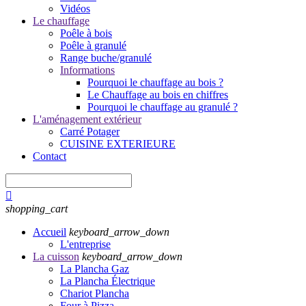
Vidéos
Le chauffage
Poêle à bois
Poêle à granulé
Range buche/granulé
Informations
Pourquoi le chauffage au bois ?
Le Chauffage au bois en chiffres
Pourquoi le chauffage au granulé ?
L'aménagement extérieur
Carré Potager
CUISINE EXTERIEURE
Contact

shopping_cart
Accueil
keyboard_arrow_down
L'entreprise
La cuisson
keyboard_arrow_down
La Plancha Gaz
La Plancha Électrique
Chariot Plancha
Four à Pizza