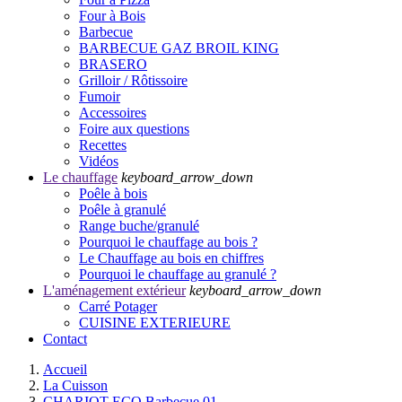
Four à Bois
Barbecue
BARBECUE GAZ BROIL KING
BRASERO
Grilloir / Rôtissoire
Fumoir
Accessoires
Foire aux questions
Recettes
Vidéos
Le chauffage
keyboard_arrow_down
Poêle à bois
Poêle à granulé
Range buche/granulé
Pourquoi le chauffage au bois ?
Le Chauffage au bois en chiffres
Pourquoi le chauffage au granulé ?
L'aménagement extérieur
keyboard_arrow_down
Carré Potager
CUISINE EXTERIEURE
Contact
Accueil
La Cuisson
CHARIOT ECO Barbecue 01