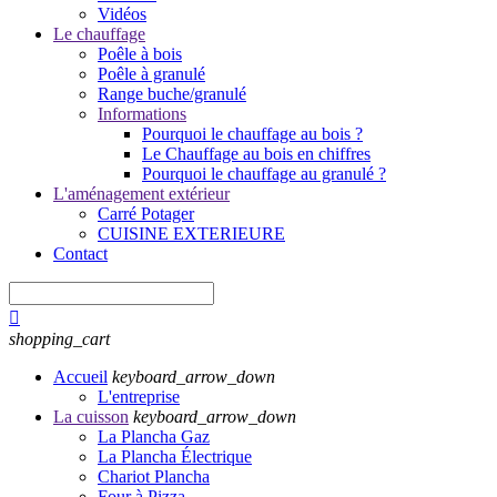
Vidéos
Le chauffage
Poêle à bois
Poêle à granulé
Range buche/granulé
Informations
Pourquoi le chauffage au bois ?
Le Chauffage au bois en chiffres
Pourquoi le chauffage au granulé ?
L'aménagement extérieur
Carré Potager
CUISINE EXTERIEURE
Contact

shopping_cart
Accueil
keyboard_arrow_down
L'entreprise
La cuisson
keyboard_arrow_down
La Plancha Gaz
La Plancha Électrique
Chariot Plancha
Four à Pizza