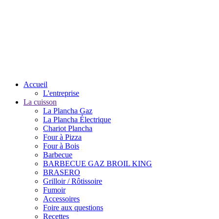
Accueil
L'entreprise
La cuisson
La Plancha Gaz
La Plancha Électrique
Chariot Plancha
Four à Pizza
Four à Bois
Barbecue
BARBECUE GAZ BROIL KING
BRASERO
Grilloir / Rôtissoire
Fumoir
Accessoires
Foire aux questions
Recettes