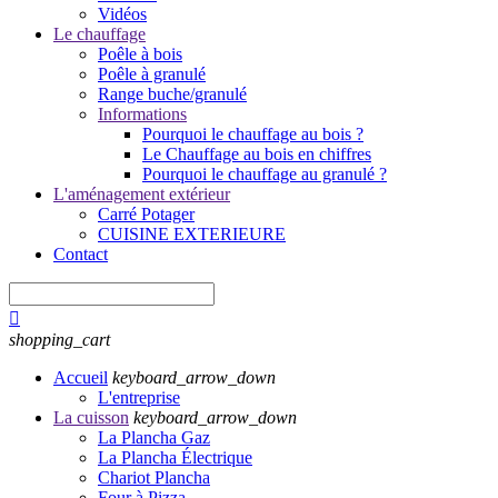
Vidéos
Le chauffage
Poêle à bois
Poêle à granulé
Range buche/granulé
Informations
Pourquoi le chauffage au bois ?
Le Chauffage au bois en chiffres
Pourquoi le chauffage au granulé ?
L'aménagement extérieur
Carré Potager
CUISINE EXTERIEURE
Contact

shopping_cart
Accueil
keyboard_arrow_down
L'entreprise
La cuisson
keyboard_arrow_down
La Plancha Gaz
La Plancha Électrique
Chariot Plancha
Four à Pizza