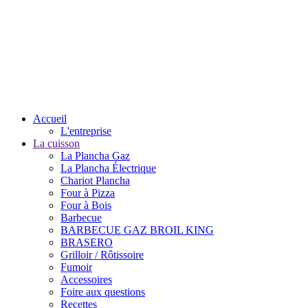
Accueil
L'entreprise
La cuisson
La Plancha Gaz
La Plancha Électrique
Chariot Plancha
Four à Pizza
Four à Bois
Barbecue
BARBECUE GAZ BROIL KING
BRASERO
Grilloir / Rôtissoire
Fumoir
Accessoires
Foire aux questions
Recettes