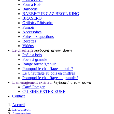
Four à Bois
Barbecue
BARBECUE GAZ BROIL KING
BRASERO
Grilloir / Rôtissoire
Fumoir
Accessoires
Foire aux questions
Recettes
Vidéos
Le chauffage
keyboard_arrow_down
Poêle à bois
Poêle à granulé
Range buche/granulé
Pourquoi le chauffage au bois ?
Le Chauffage au bois en chiffres
Pourquoi le chauffage au granulé ?
L'aménagement extérieur
keyboard_arrow_down
Carré Potager
CUISINE EXTERIEURE
Contact
Accueil
La Cuisson
Accessoires