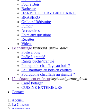
Four à Bois
Barbecue
BARBECUE GAZ BROIL KING
BRASERO
Grilloir / Rôtissoire
Fumoir
Accessoires
Foire aux questions
Recettes
Vidéos
Le chauffage
keyboard_arrow_down
Poêle à bois
Poêle à granulé
Range buche/granulé
Pourquoi le chauffage au bois ?
Le Chauffage au bois en chiffres
Pourquoi le chauffage au granulé ?
L'aménagement extérieur
keyboard_arrow_down
Carré Potager
CUISINE EXTERIEURE
Contact
Accueil
La Cuisson
Accessoires