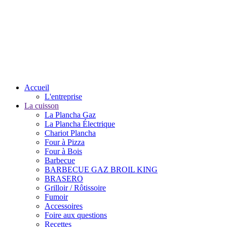
Accueil
L'entreprise
La cuisson
La Plancha Gaz
La Plancha Électrique
Chariot Plancha
Four à Pizza
Four à Bois
Barbecue
BARBECUE GAZ BROIL KING
BRASERO
Grilloir / Rôtissoire
Fumoir
Accessoires
Foire aux questions
Recettes