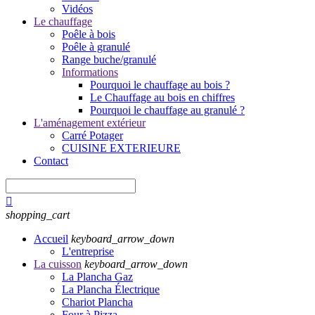
Vidéos
Le chauffage
Poêle à bois
Poêle à granulé
Range buche/granulé
Informations
Pourquoi le chauffage au bois ?
Le Chauffage au bois en chiffres
Pourquoi le chauffage au granulé ?
L'aménagement extérieur
Carré Potager
CUISINE EXTERIEURE
Contact

shopping_cart
Accueil
keyboard_arrow_down
L'entreprise
La cuisson
keyboard_arrow_down
La Plancha Gaz
La Plancha Électrique
Chariot Plancha
Four à Pizza