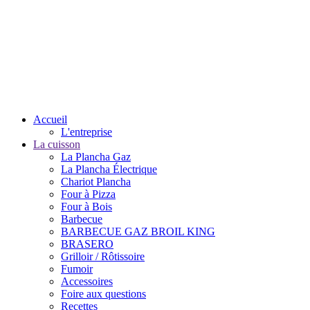
Accueil
L'entreprise
La cuisson
La Plancha Gaz
La Plancha Électrique
Chariot Plancha
Four à Pizza
Four à Bois
Barbecue
BARBECUE GAZ BROIL KING
BRASERO
Grilloir / Rôtissoire
Fumoir
Accessoires
Foire aux questions
Recettes