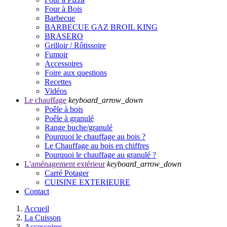
Four à Bois
Barbecue
BARBECUE GAZ BROIL KING
BRASERO
Grilloir / Rôtissoire
Fumoir
Accessoires
Foire aux questions
Recettes
Vidéos
Le chauffage
keyboard_arrow_down
Poêle à bois
Poêle à granulé
Range buche/granulé
Pourquoi le chauffage au bois ?
Le Chauffage au bois en chiffres
Pourquoi le chauffage au granulé ?
L'aménagement extérieur
keyboard_arrow_down
Carré Potager
CUISINE EXTERIEURE
Contact
Accueil
La Cuisson
Accessoires