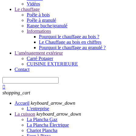
Vidéos
Le chauffage
Poêle à bois
Poêle à granulé
Range buche/granulé
Informations
Pourquoi le chauffage au bois ?
Le Chauffage au bois en chiffres
Pourquoi le chauffage au granulé ?
L'aménagement extérieur
Carré Potager
CUISINE EXTERIEURE
Contact

shopping_cart
Accueil
keyboard_arrow_down
L'entreprise
La cuisson
keyboard_arrow_down
La Plancha Gaz
La Plancha Électrique
Chariot Plancha
Four à Pizza