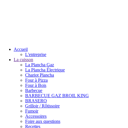
Accueil
L'entreprise
La cuisson
La Plancha Gaz
La Plancha Électrique
Chariot Plancha
Four à Pizza
Four à Bois
Barbecue
BARBECUE GAZ BROIL KING
BRASERO
Grilloir / Rôtissoire
Fumoir
Accessoires
Foire aux questions
Recettes