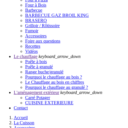
Four à Bois
Barbecue
BARBECUE GAZ BROIL KING
BRASERO
Grilloir / Rôtissoire
Fumoir
Accessoires
Foire aux questions
Recettes
Vidéos
Le chauffage
keyboard_arrow_down
Poêle à bois
Poêle à granulé
Range buche/granulé
Pourquoi le chauffage au bois ?
Le Chauffage au bois en chiffres
Pourquoi le chauffage au granulé ?
L'aménagement extérieur
keyboard_arrow_down
Carré Potager
CUISINE EXTERIEURE
Contact
Accueil
La Cuisson
Accessoires