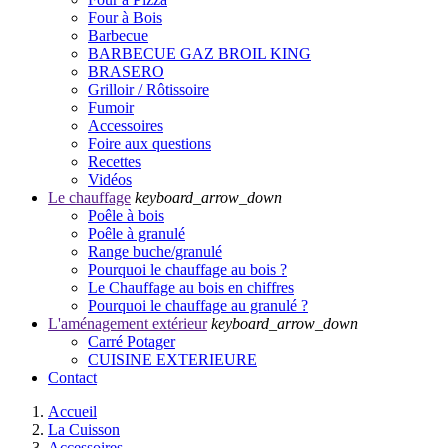
Four à Bois
Barbecue
BARBECUE GAZ BROIL KING
BRASERO
Grilloir / Rôtissoire
Fumoir
Accessoires
Foire aux questions
Recettes
Vidéos
Le chauffage
keyboard_arrow_down
Poêle à bois
Poêle à granulé
Range buche/granulé
Pourquoi le chauffage au bois ?
Le Chauffage au bois en chiffres
Pourquoi le chauffage au granulé ?
L'aménagement extérieur
keyboard_arrow_down
Carré Potager
CUISINE EXTERIEURE
Contact
Accueil
La Cuisson
Accessoires