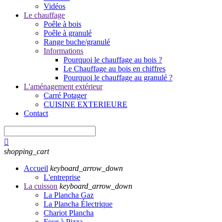
Vidéos
Le chauffage
Poêle à bois
Poêle à granulé
Range buche/granulé
Informations
Pourquoi le chauffage au bois ?
Le Chauffage au bois en chiffres
Pourquoi le chauffage au granulé ?
L'aménagement extérieur
Carré Potager
CUISINE EXTERIEURE
Contact

shopping_cart
Accueil
keyboard_arrow_down
L'entreprise
La cuisson
keyboard_arrow_down
La Plancha Gaz
La Plancha Électrique
Chariot Plancha
Four à Pizza