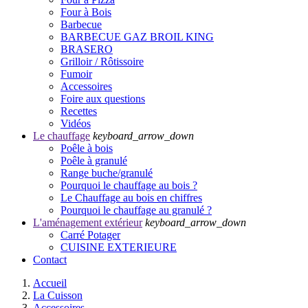
Four à Bois
Barbecue
BARBECUE GAZ BROIL KING
BRASERO
Grilloir / Rôtissoire
Fumoir
Accessoires
Foire aux questions
Recettes
Vidéos
Le chauffage
keyboard_arrow_down
Poêle à bois
Poêle à granulé
Range buche/granulé
Pourquoi le chauffage au bois ?
Le Chauffage au bois en chiffres
Pourquoi le chauffage au granulé ?
L'aménagement extérieur
keyboard_arrow_down
Carré Potager
CUISINE EXTERIEURE
Contact
Accueil
La Cuisson
Accessoires