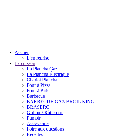
Accueil
L'entreprise
La cuisson
La Plancha Gaz
La Plancha Électrique
Chariot Plancha
Four à Pizza
Four à Bois
Barbecue
BARBECUE GAZ BROIL KING
BRASERO
Grilloir / Rôtissoire
Fumoir
Accessoires
Foire aux questions
Recettes