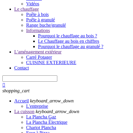
Vidéos
Le chauffage
Poêle à bois
Poêle à granulé
Range buche/granulé
Informations
Pourquoi le chauffage au bois ?
Le Chauffage au bois en chiffres
Pourquoi le chauffage au granulé ?
L'aménagement extérieur
Carré Potager
CUISINE EXTERIEURE
Contact

shopping_cart
Accueil
keyboard_arrow_down
L'entreprise
La cuisson
keyboard_arrow_down
La Plancha Gaz
La Plancha Électrique
Chariot Plancha
Four à Pizza