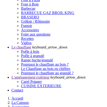
Four à Bois
Barbecue
BARBECUE GAZ BROIL KING
BRASERO
Grilloir / Rôtissoire
Fumoir
Accessoires
Foire aux questions
Recettes
Vidéos
Le chauffage
keyboard_arrow_down
Poêle à bois
Poêle à granulé
Range buche/granulé
Pourquoi le chauffage au bois ?
Le Chauffage au bois en chiffres
Pourquoi le chauffage au granulé ?
L'aménagement extérieur
keyboard_arrow_down
Carré Potager
CUISINE EXTERIEURE
Contact
Accueil
La Cuisson
Accessoires