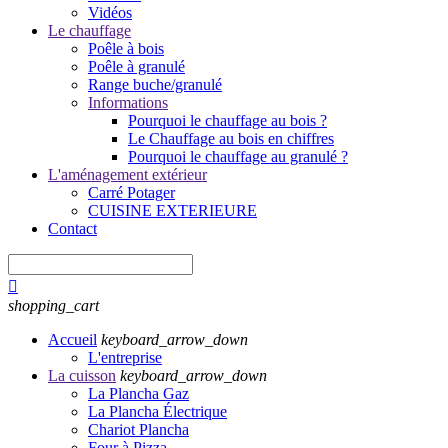
Vidéos
Le chauffage
Poêle à bois
Poêle à granulé
Range buche/granulé
Informations
Pourquoi le chauffage au bois ?
Le Chauffage au bois en chiffres
Pourquoi le chauffage au granulé ?
L'aménagement extérieur
Carré Potager
CUISINE EXTERIEURE
Contact

shopping_cart
Accueil
keyboard_arrow_down
L'entreprise
La cuisson
keyboard_arrow_down
La Plancha Gaz
La Plancha Électrique
Chariot Plancha
Four à Pizza