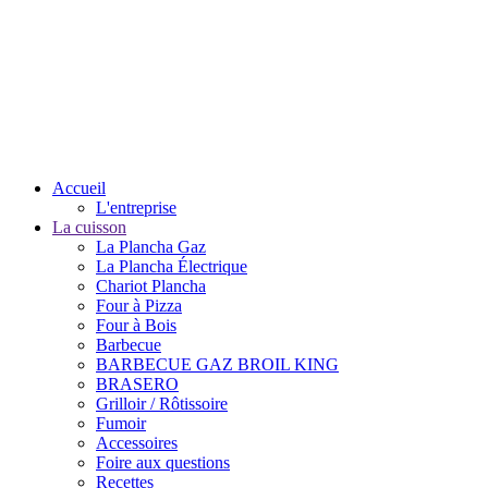
Accueil
L'entreprise
La cuisson
La Plancha Gaz
La Plancha Électrique
Chariot Plancha
Four à Pizza
Four à Bois
Barbecue
BARBECUE GAZ BROIL KING
BRASERO
Grilloir / Rôtissoire
Fumoir
Accessoires
Foire aux questions
Recettes