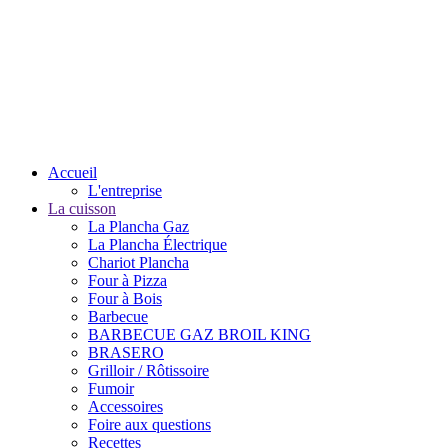
Accueil
L'entreprise
La cuisson
La Plancha Gaz
La Plancha Électrique
Chariot Plancha
Four à Pizza
Four à Bois
Barbecue
BARBECUE GAZ BROIL KING
BRASERO
Grilloir / Rôtissoire
Fumoir
Accessoires
Foire aux questions
Recettes