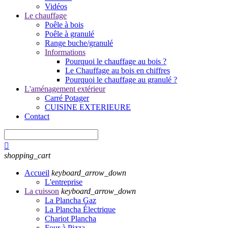
Vidéos
Le chauffage
Poêle à bois
Poêle à granulé
Range buche/granulé
Informations
Pourquoi le chauffage au bois ?
Le Chauffage au bois en chiffres
Pourquoi le chauffage au granulé ?
L'aménagement extérieur
Carré Potager
CUISINE EXTERIEURE
Contact

shopping_cart
Accueil
keyboard_arrow_down
L'entreprise
La cuisson
keyboard_arrow_down
La Plancha Gaz
La Plancha Électrique
Chariot Plancha
Four à Pizza