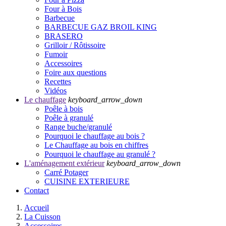
Four à Bois
Barbecue
BARBECUE GAZ BROIL KING
BRASERO
Grilloir / Rôtissoire
Fumoir
Accessoires
Foire aux questions
Recettes
Vidéos
Le chauffage
keyboard_arrow_down
Poêle à bois
Poêle à granulé
Range buche/granulé
Pourquoi le chauffage au bois ?
Le Chauffage au bois en chiffres
Pourquoi le chauffage au granulé ?
L'aménagement extérieur
keyboard_arrow_down
Carré Potager
CUISINE EXTERIEURE
Contact
Accueil
La Cuisson
Accessoires