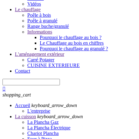
Vidéos
Le chauffage
Poêle à bois
Poêle à granulé
Range buche/granulé
Informations
Pourquoi le chauffage au bois ?
Le Chauffage au bois en chiffres
Pourquoi le chauffage au granulé ?
L'aménagement extérieur
Carré Potager
CUISINE EXTERIEURE
Contact

shopping_cart
Accueil
keyboard_arrow_down
L'entreprise
La cuisson
keyboard_arrow_down
La Plancha Gaz
La Plancha Électrique
Chariot Plancha
Four à Pizza