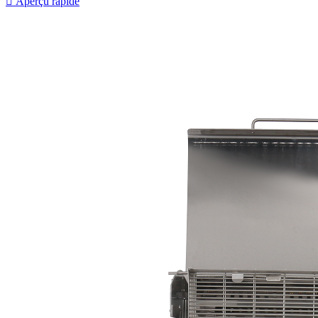

Aperçu rapide