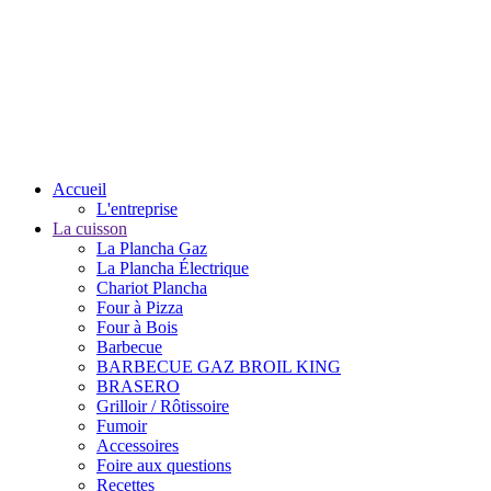
Accueil
L'entreprise
La cuisson
La Plancha Gaz
La Plancha Électrique
Chariot Plancha
Four à Pizza
Four à Bois
Barbecue
BARBECUE GAZ BROIL KING
BRASERO
Grilloir / Rôtissoire
Fumoir
Accessoires
Foire aux questions
Recettes