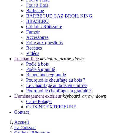
Four à Bois
Barbecue
BARBECUE GAZ BROIL KING
BRASERO
Grilloir / Rôtissoire
Fumoir
Accessoires
Foire aux questions
Recettes
Vidéos
Le chauffage
keyboard_arrow_down
Poêle à bois
Poêle à granulé
Range buche/granulé
Pourquoi le chauffage au bois ?
Le Chauffage au bois en chiffres
Pourquoi le chauffage au granulé ?
L'aménagement extérieur
keyboard_arrow_down
Carré Potager
CUISINE EXTERIEURE
Contact
Accueil
La Cuisson
Grilloir / Rôtissoire