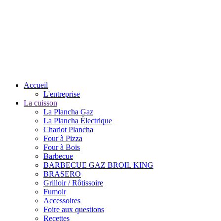
Accueil
L'entreprise
La cuisson
La Plancha Gaz
La Plancha Électrique
Chariot Plancha
Four à Pizza
Four à Bois
Barbecue
BARBECUE GAZ BROIL KING
BRASERO
Grilloir / Rôtissoire
Fumoir
Accessoires
Foire aux questions
Recettes