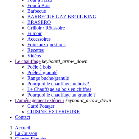
Four à Bois
Barbecue
BARBECUE GAZ BROIL KING
BRASERO
Grilloir / Rôtissoire
Fumoir
Accessoires
Foire aux questions
Recettes
Vidéos
Le chauffage
keyboard_arrow_down
Poêle à bois
Poêle à granulé
Range buche/granulé
Pourquoi le chauffage au bois ?
Le Chauffage au bois en chiffres
Pourquoi le chauffage au granulé ?
L'aménagement extérieur
keyboard_arrow_down
Carré Potager
CUISINE EXTERIEURE
Contact
Accueil
La Cuisson
Chariot Plancha