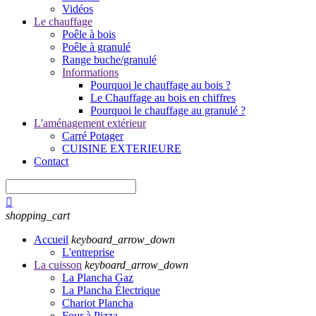
Vidéos
Le chauffage
Poêle à bois
Poêle à granulé
Range buche/granulé
Informations
Pourquoi le chauffage au bois ?
Le Chauffage au bois en chiffres
Pourquoi le chauffage au granulé ?
L'aménagement extérieur
Carré Potager
CUISINE EXTERIEURE
Contact

shopping_cart
Accueil
keyboard_arrow_down
L'entreprise
La cuisson
keyboard_arrow_down
La Plancha Gaz
La Plancha Électrique
Chariot Plancha
Four à Pizza