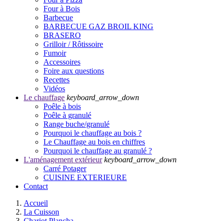
Four à Bois
Barbecue
BARBECUE GAZ BROIL KING
BRASERO
Grilloir / Rôtissoire
Fumoir
Accessoires
Foire aux questions
Recettes
Vidéos
Le chauffage
keyboard_arrow_down
Poêle à bois
Poêle à granulé
Range buche/granulé
Pourquoi le chauffage au bois ?
Le Chauffage au bois en chiffres
Pourquoi le chauffage au granulé ?
L'aménagement extérieur
keyboard_arrow_down
Carré Potager
CUISINE EXTERIEURE
Contact
Accueil
La Cuisson
Chariot Plancha