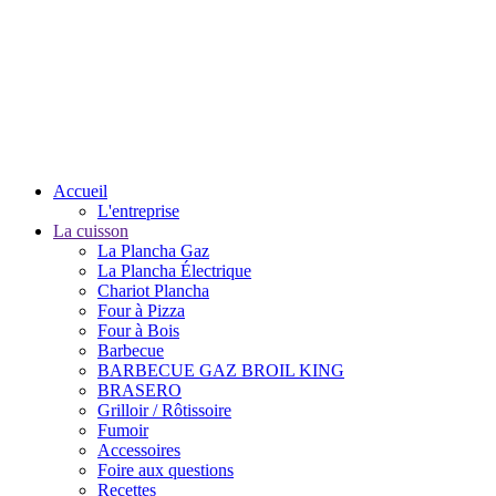
Accueil
L'entreprise
La cuisson
La Plancha Gaz
La Plancha Électrique
Chariot Plancha
Four à Pizza
Four à Bois
Barbecue
BARBECUE GAZ BROIL KING
BRASERO
Grilloir / Rôtissoire
Fumoir
Accessoires
Foire aux questions
Recettes