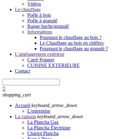
Vidéos
Le chauffage
Poêle à bois
Poêle à granulé
Range buche/granulé
Informations
Pourquoi le chauffage au bois ?
Le Chauffage au bois en chiffres
Pourquoi le chauffage au granulé ?
L'aménagement extérieur
Carré Potager
CUISINE EXTERIEURE
Contact

shopping_cart
Accueil
keyboard_arrow_down
L'entreprise
La cuisson
keyboard_arrow_down
La Plancha Gaz
La Plancha Électrique
Chariot Plancha
Four à Pizza