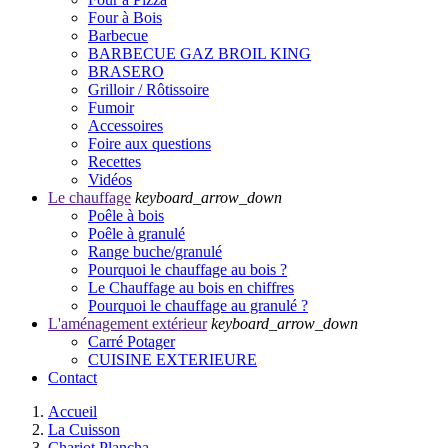
Four à Bois
Barbecue
BARBECUE GAZ BROIL KING
BRASERO
Grilloir / Rôtissoire
Fumoir
Accessoires
Foire aux questions
Recettes
Vidéos
Le chauffage
keyboard_arrow_down
Poêle à bois
Poêle à granulé
Range buche/granulé
Pourquoi le chauffage au bois ?
Le Chauffage au bois en chiffres
Pourquoi le chauffage au granulé ?
L'aménagement extérieur
keyboard_arrow_down
Carré Potager
CUISINE EXTERIEURE
Contact
Accueil
La Cuisson
Chariot Plancha