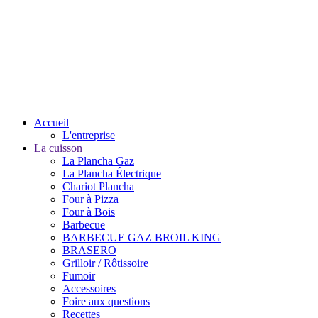
Accueil
L'entreprise
La cuisson
La Plancha Gaz
La Plancha Électrique
Chariot Plancha
Four à Pizza
Four à Bois
Barbecue
BARBECUE GAZ BROIL KING
BRASERO
Grilloir / Rôtissoire
Fumoir
Accessoires
Foire aux questions
Recettes