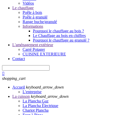
Vidéos
Le chauffage
Poêle à bois
Poêle à granulé
Range buche/granulé
Informations
Pourquoi le chauffage au bois ?
Le Chauffage au bois en chiffres
Pourquoi le chauffage au granulé ?
L'aménagement extérieur
Carré Potager
CUISINE EXTERIEURE
Contact

shopping_cart
Accueil
keyboard_arrow_down
L'entreprise
La cuisson
keyboard_arrow_down
La Plancha Gaz
La Plancha Électrique
Chariot Plancha
Four à Pizza