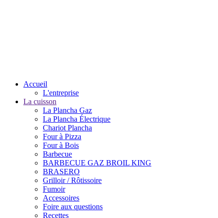
Accueil
L'entreprise
La cuisson
La Plancha Gaz
La Plancha Électrique
Chariot Plancha
Four à Pizza
Four à Bois
Barbecue
BARBECUE GAZ BROIL KING
BRASERO
Grilloir / Rôtissoire
Fumoir
Accessoires
Foire aux questions
Recettes