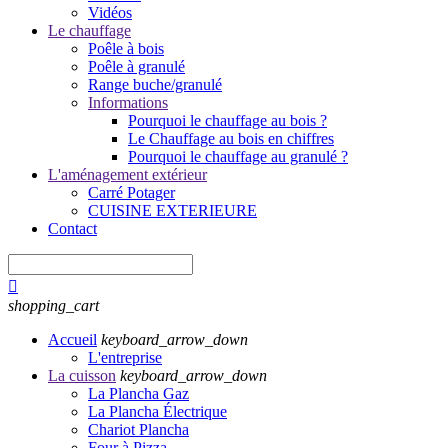
Vidéos
Le chauffage
Poêle à bois
Poêle à granulé
Range buche/granulé
Informations
Pourquoi le chauffage au bois ?
Le Chauffage au bois en chiffres
Pourquoi le chauffage au granulé ?
L'aménagement extérieur
Carré Potager
CUISINE EXTERIEURE
Contact

shopping_cart
Accueil
keyboard_arrow_down
L'entreprise
La cuisson
keyboard_arrow_down
La Plancha Gaz
La Plancha Électrique
Chariot Plancha
Four à Pizza