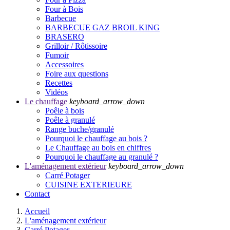
Four à Bois
Barbecue
BARBECUE GAZ BROIL KING
BRASERO
Grilloir / Rôtissoire
Fumoir
Accessoires
Foire aux questions
Recettes
Vidéos
Le chauffage
keyboard_arrow_down
Poêle à bois
Poêle à granulé
Range buche/granulé
Pourquoi le chauffage au bois ?
Le Chauffage au bois en chiffres
Pourquoi le chauffage au granulé ?
L'aménagement extérieur
keyboard_arrow_down
Carré Potager
CUISINE EXTERIEURE
Contact
Accueil
L'aménagement extérieur
Carré Potager