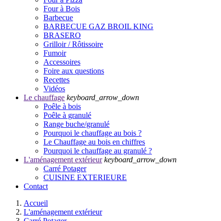
Four à Bois
Barbecue
BARBECUE GAZ BROIL KING
BRASERO
Grilloir / Rôtissoire
Fumoir
Accessoires
Foire aux questions
Recettes
Vidéos
Le chauffage
keyboard_arrow_down
Poêle à bois
Poêle à granulé
Range buche/granulé
Pourquoi le chauffage au bois ?
Le Chauffage au bois en chiffres
Pourquoi le chauffage au granulé ?
L'aménagement extérieur
keyboard_arrow_down
Carré Potager
CUISINE EXTERIEURE
Contact
Accueil
L'aménagement extérieur
Carré Potager