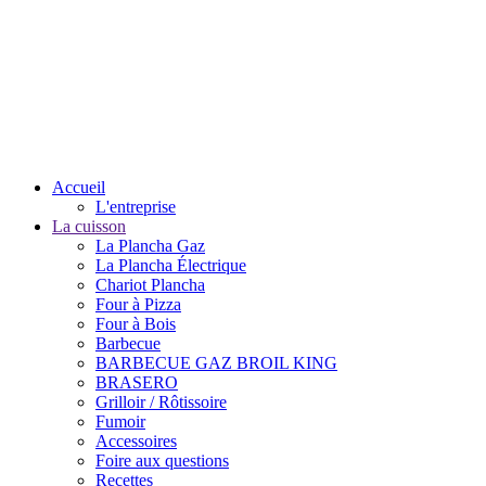
Accueil
L'entreprise
La cuisson
La Plancha Gaz
La Plancha Électrique
Chariot Plancha
Four à Pizza
Four à Bois
Barbecue
BARBECUE GAZ BROIL KING
BRASERO
Grilloir / Rôtissoire
Fumoir
Accessoires
Foire aux questions
Recettes