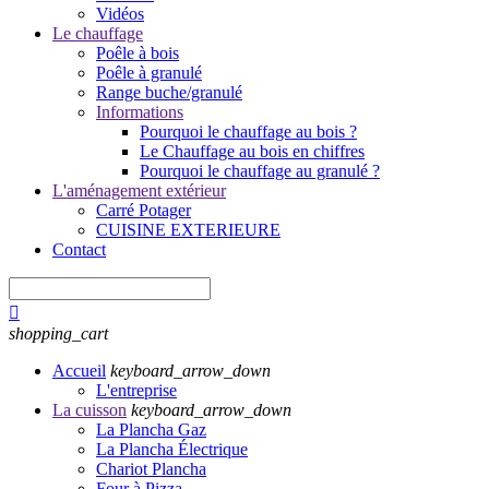
Vidéos
Le chauffage
Poêle à bois
Poêle à granulé
Range buche/granulé
Informations
Pourquoi le chauffage au bois ?
Le Chauffage au bois en chiffres
Pourquoi le chauffage au granulé ?
L'aménagement extérieur
Carré Potager
CUISINE EXTERIEURE
Contact

shopping_cart
Accueil
keyboard_arrow_down
L'entreprise
La cuisson
keyboard_arrow_down
La Plancha Gaz
La Plancha Électrique
Chariot Plancha
Four à Pizza