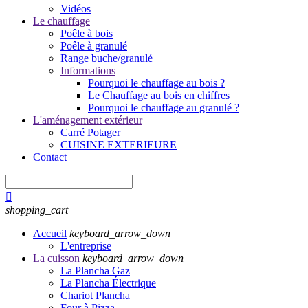
Vidéos
Le chauffage
Poêle à bois
Poêle à granulé
Range buche/granulé
Informations
Pourquoi le chauffage au bois ?
Le Chauffage au bois en chiffres
Pourquoi le chauffage au granulé ?
L'aménagement extérieur
Carré Potager
CUISINE EXTERIEURE
Contact

shopping_cart
Accueil
keyboard_arrow_down
L'entreprise
La cuisson
keyboard_arrow_down
La Plancha Gaz
La Plancha Électrique
Chariot Plancha
Four à Pizza