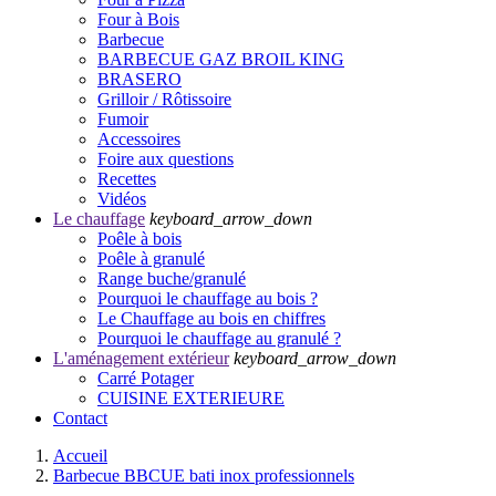
Four à Bois
Barbecue
BARBECUE GAZ BROIL KING
BRASERO
Grilloir / Rôtissoire
Fumoir
Accessoires
Foire aux questions
Recettes
Vidéos
Le chauffage
keyboard_arrow_down
Poêle à bois
Poêle à granulé
Range buche/granulé
Pourquoi le chauffage au bois ?
Le Chauffage au bois en chiffres
Pourquoi le chauffage au granulé ?
L'aménagement extérieur
keyboard_arrow_down
Carré Potager
CUISINE EXTERIEURE
Contact
Accueil
Barbecue BBCUE bati inox professionnels