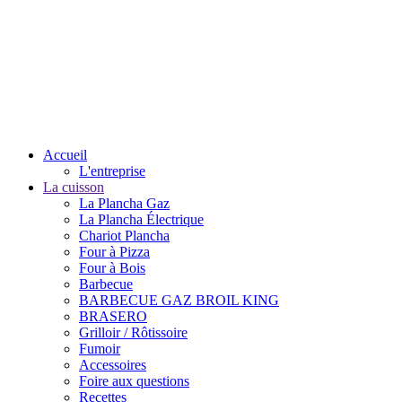
Accueil
L'entreprise
La cuisson
La Plancha Gaz
La Plancha Électrique
Chariot Plancha
Four à Pizza
Four à Bois
Barbecue
BARBECUE GAZ BROIL KING
BRASERO
Grilloir / Rôtissoire
Fumoir
Accessoires
Foire aux questions
Recettes