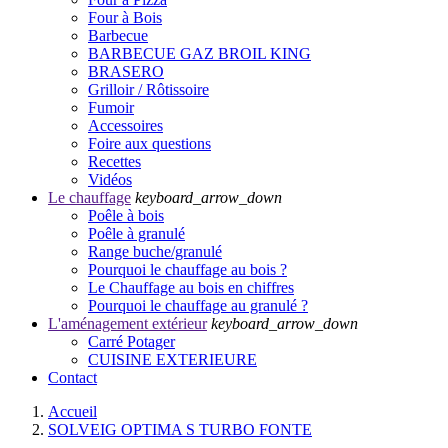
Four à Bois
Barbecue
BARBECUE GAZ BROIL KING
BRASERO
Grilloir / Rôtissoire
Fumoir
Accessoires
Foire aux questions
Recettes
Vidéos
Le chauffage
keyboard_arrow_down
Poêle à bois
Poêle à granulé
Range buche/granulé
Pourquoi le chauffage au bois ?
Le Chauffage au bois en chiffres
Pourquoi le chauffage au granulé ?
L'aménagement extérieur
keyboard_arrow_down
Carré Potager
CUISINE EXTERIEURE
Contact
Accueil
SOLVEIG OPTIMA S TURBO FONTE