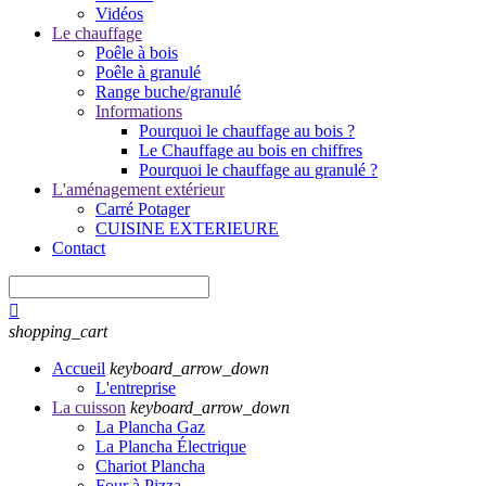
Vidéos
Le chauffage
Poêle à bois
Poêle à granulé
Range buche/granulé
Informations
Pourquoi le chauffage au bois ?
Le Chauffage au bois en chiffres
Pourquoi le chauffage au granulé ?
L'aménagement extérieur
Carré Potager
CUISINE EXTERIEURE
Contact

shopping_cart
Accueil
keyboard_arrow_down
L'entreprise
La cuisson
keyboard_arrow_down
La Plancha Gaz
La Plancha Électrique
Chariot Plancha
Four à Pizza