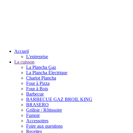
Accueil
L'entreprise
La cuisson
La Plancha Gaz
La Plancha Électrique
Chariot Plancha
Four à Pizza
Four à Bois
Barbecue
BARBECUE GAZ BROIL KING
BRASERO
Grilloir / Rôtissoire
Fumoir
Accessoires
Foire aux questions
Recettes