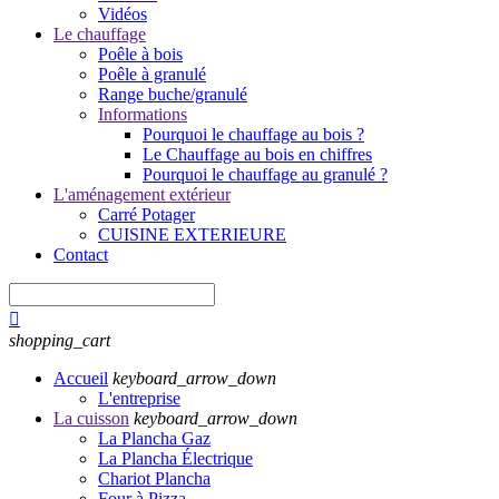
Vidéos
Le chauffage
Poêle à bois
Poêle à granulé
Range buche/granulé
Informations
Pourquoi le chauffage au bois ?
Le Chauffage au bois en chiffres
Pourquoi le chauffage au granulé ?
L'aménagement extérieur
Carré Potager
CUISINE EXTERIEURE
Contact

shopping_cart
Accueil
keyboard_arrow_down
L'entreprise
La cuisson
keyboard_arrow_down
La Plancha Gaz
La Plancha Électrique
Chariot Plancha
Four à Pizza