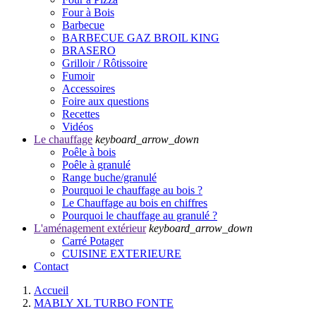
Four à Bois
Barbecue
BARBECUE GAZ BROIL KING
BRASERO
Grilloir / Rôtissoire
Fumoir
Accessoires
Foire aux questions
Recettes
Vidéos
Le chauffage
keyboard_arrow_down
Poêle à bois
Poêle à granulé
Range buche/granulé
Pourquoi le chauffage au bois ?
Le Chauffage au bois en chiffres
Pourquoi le chauffage au granulé ?
L'aménagement extérieur
keyboard_arrow_down
Carré Potager
CUISINE EXTERIEURE
Contact
Accueil
MABLY XL TURBO FONTE