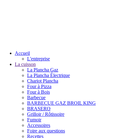
Accueil
L'entreprise
La cuisson
La Plancha Gaz
La Plancha Électrique
Chariot Plancha
Four à Pizza
Four à Bois
Barbecue
BARBECUE GAZ BROIL KING
BRASERO
Grilloir / Rôtissoire
Fumoir
Accessoires
Foire aux questions
Recettes