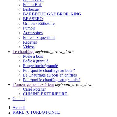
Four à Bois
Barbecue
BARBECUE GAZ BROIL KING
BRASERO
Grilloir / Rôtissoire
Fumoir
Accessoires
Foire aux questions
Recettes
Vidéos
Le chauffage
keyboard_arrow_down
Poêle à bois
Poêle à granulé
Range buche/granulé
Pourquoi le chauffage au bois ?
Le Chauffage au bois en chiffres
Pourquoi le chauffage au granulé ?
L'aménagement extérieur
keyboard_arrow_down
Carré Potager
CUISINE EXTERIEURE
Contact
Accueil
KARL 76 TURBO FONTE