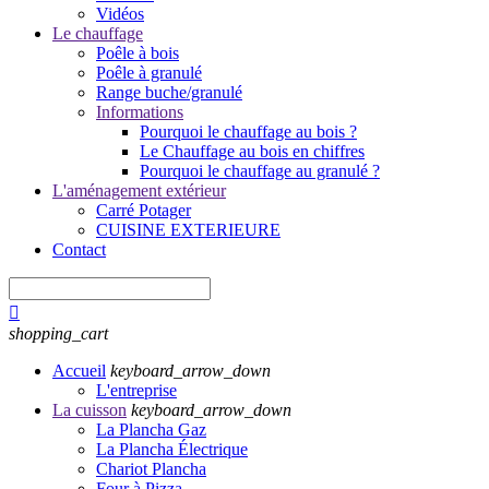
Vidéos
Le chauffage
Poêle à bois
Poêle à granulé
Range buche/granulé
Informations
Pourquoi le chauffage au bois ?
Le Chauffage au bois en chiffres
Pourquoi le chauffage au granulé ?
L'aménagement extérieur
Carré Potager
CUISINE EXTERIEURE
Contact

shopping_cart
Accueil
keyboard_arrow_down
L'entreprise
La cuisson
keyboard_arrow_down
La Plancha Gaz
La Plancha Électrique
Chariot Plancha
Four à Pizza