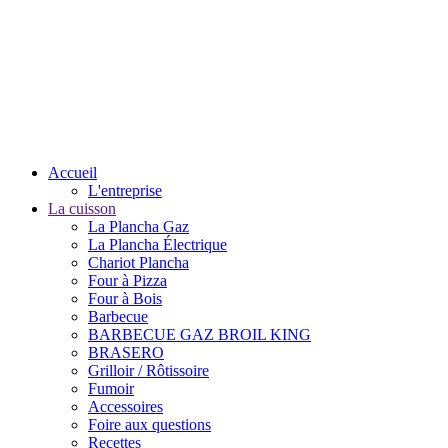
Accueil
L'entreprise
La cuisson
La Plancha Gaz
La Plancha Électrique
Chariot Plancha
Four à Pizza
Four à Bois
Barbecue
BARBECUE GAZ BROIL KING
BRASERO
Grilloir / Rôtissoire
Fumoir
Accessoires
Foire aux questions
Recettes