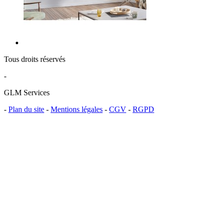
Tous droits réservés
-
GLM Services
-
Plan du site
-
Mentions légales
-
CGV
-
RGPD