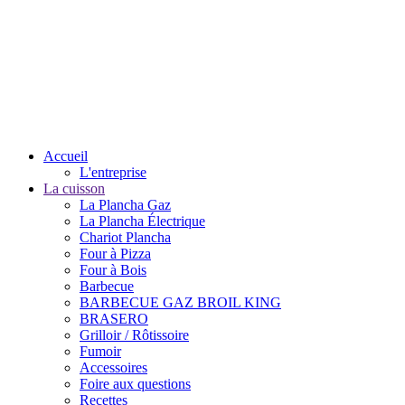
Accueil
L'entreprise
La cuisson
La Plancha Gaz
La Plancha Électrique
Chariot Plancha
Four à Pizza
Four à Bois
Barbecue
BARBECUE GAZ BROIL KING
BRASERO
Grilloir / Rôtissoire
Fumoir
Accessoires
Foire aux questions
Recettes