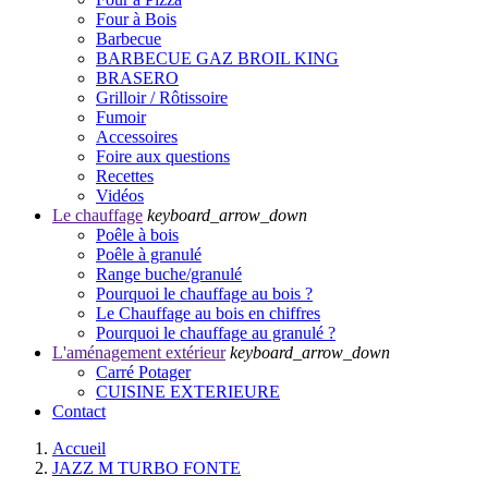
Four à Bois
Barbecue
BARBECUE GAZ BROIL KING
BRASERO
Grilloir / Rôtissoire
Fumoir
Accessoires
Foire aux questions
Recettes
Vidéos
Le chauffage
keyboard_arrow_down
Poêle à bois
Poêle à granulé
Range buche/granulé
Pourquoi le chauffage au bois ?
Le Chauffage au bois en chiffres
Pourquoi le chauffage au granulé ?
L'aménagement extérieur
keyboard_arrow_down
Carré Potager
CUISINE EXTERIEURE
Contact
Accueil
JAZZ M TURBO FONTE