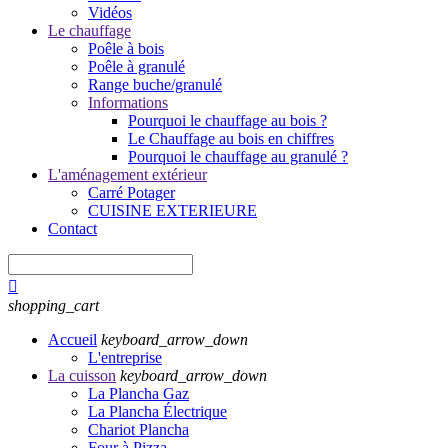
Vidéos
Le chauffage
Poêle à bois
Poêle à granulé
Range buche/granulé
Informations
Pourquoi le chauffage au bois ?
Le Chauffage au bois en chiffres
Pourquoi le chauffage au granulé ?
L'aménagement extérieur
Carré Potager
CUISINE EXTERIEURE
Contact

shopping_cart
Accueil
keyboard_arrow_down
L'entreprise
La cuisson
keyboard_arrow_down
La Plancha Gaz
La Plancha Électrique
Chariot Plancha
Four à Pizza