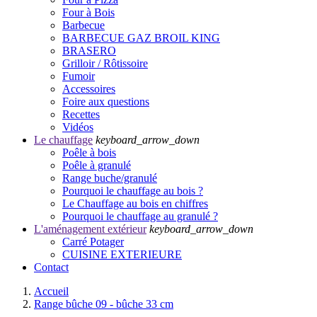
Four à Bois
Barbecue
BARBECUE GAZ BROIL KING
BRASERO
Grilloir / Rôtissoire
Fumoir
Accessoires
Foire aux questions
Recettes
Vidéos
Le chauffage
keyboard_arrow_down
Poêle à bois
Poêle à granulé
Range buche/granulé
Pourquoi le chauffage au bois ?
Le Chauffage au bois en chiffres
Pourquoi le chauffage au granulé ?
L'aménagement extérieur
keyboard_arrow_down
Carré Potager
CUISINE EXTERIEURE
Contact
Accueil
Range bûche 09 - bûche 33 cm