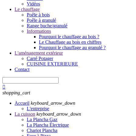
Vidéos
Le chauffage
Poêle à bois
Poêle à granulé
Range buche/granulé
Informations
Pourquoi le chauffage au bois ?
Le Chauffage au bois en chiffres
Pourquoi le chauffage au granulé ?
L'aménagement extérieur
Carré Potager
CUISINE EXTERIEURE
Contact

shopping_cart
Accueil
keyboard_arrow_down
L'entreprise
La cuisson
keyboard_arrow_down
La Plancha Gaz
La Plancha Électrique
Chariot Plancha
Four à Pizza