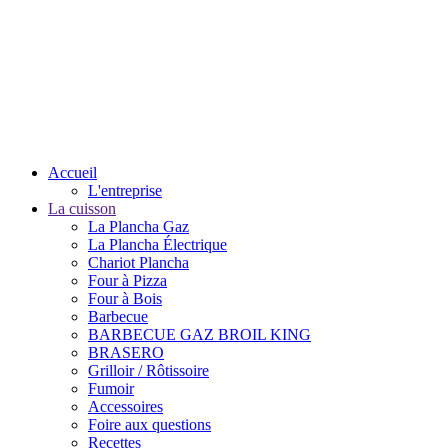
Accueil
L'entreprise
La cuisson
La Plancha Gaz
La Plancha Électrique
Chariot Plancha
Four à Pizza
Four à Bois
Barbecue
BARBECUE GAZ BROIL KING
BRASERO
Grilloir / Rôtissoire
Fumoir
Accessoires
Foire aux questions
Recettes